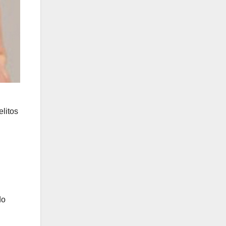
litos
do