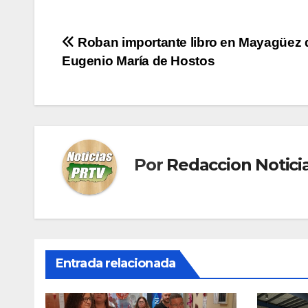
Navegación
Roban importante libro en Mayagüez 
Eugenio María de Hostos
de
entradas
Por
Redaccion Notic
Entrada relacionada