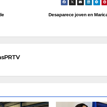
de
Desaparece joven en Mari
iasPRTV