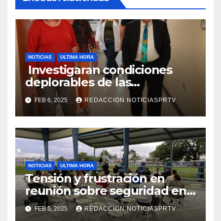
NOTICIAS
ULTIMA HORA
Investigaran condiciones
deplorables de las
facilidades el Departamento
FEB 6, 2025
REDACCION NOTICIASPRTV
de la Salud en Mayagüez
NOTICIAS
ULTIMA HORA
Tensión y frustración en
reunión sobre seguridad en
Reparto Metropolitano
FEB 5, 2025
REDACCION NOTICIASPRTV