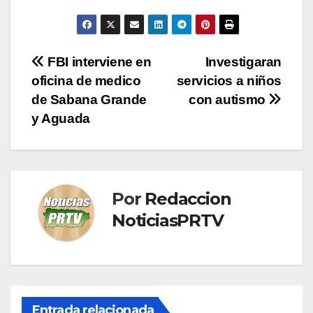
Navegación
FBI interviene en
Investigaran
oficina de medico
servicios a niños
de
de Sabana Grande
con autismo
entradas
y Aguada
Por
Redaccion
NoticiasPRTV
Entrada relacionada