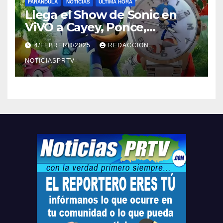
FARÁNDULA
NOTICIAS
ULTIMA HORA
Llega el Show de Sonic en
ViVO a Cayey, Ponce,
Barceloneta y Humacao,
4/FEBRERO/2025
REDACCION
Relojes gratis para el que
compre ahora….
NOTICIASPRTV