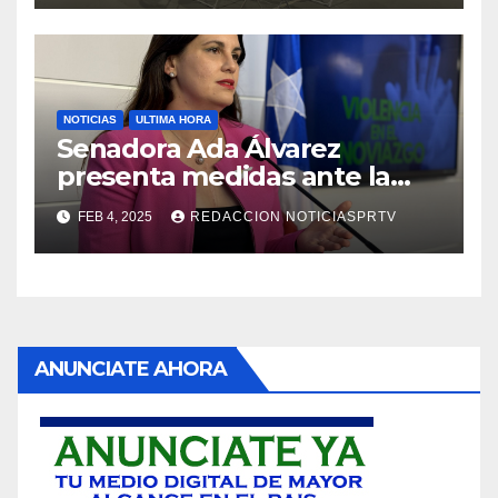
NOTICIAS
ULTIMA HORA
Senadora Ada Álvarez
presenta medidas ante la
violencia en el noviazgo
FEB 4, 2025
REDACCION NOTICIASPRTV
ANUNCIATE AHORA