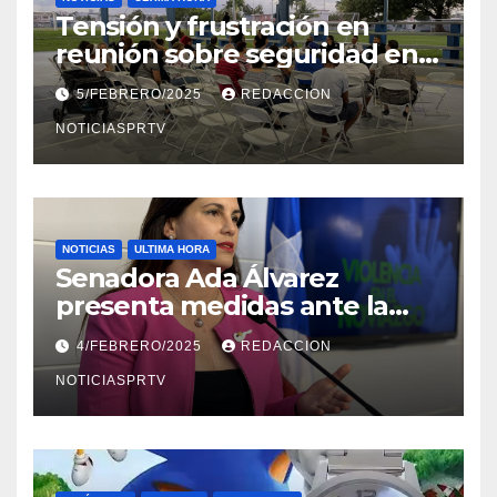
Tensión y frustración en
reunión sobre seguridad en
Reparto Metropolitano
5/FEBRERO/2025
REDACCION
NOTICIASPRTV
NOTICIAS
ULTIMA HORA
Senadora Ada Álvarez
presenta medidas ante la
violencia en el noviazgo
4/FEBRERO/2025
REDACCION
NOTICIASPRTV