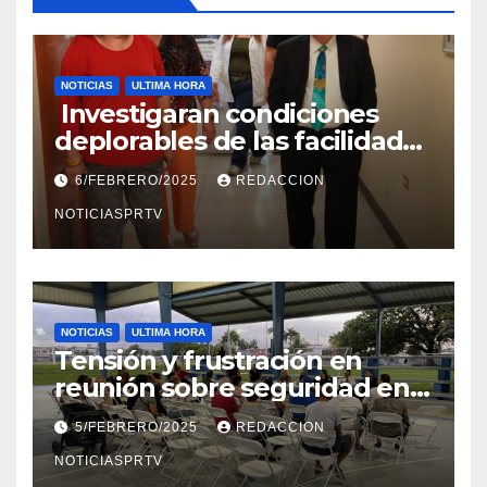
NOTICIAS
ULTIMA HORA
Investigaran condiciones
deplorables de las facilidades
el Departamento de la Salud
6/FEBRERO/2025
REDACCION
en Mayagüez
NOTICIASPRTV
NOTICIAS
ULTIMA HORA
Tensión y frustración en
reunión sobre seguridad en
Reparto Metropolitano
5/FEBRERO/2025
REDACCION
NOTICIASPRTV