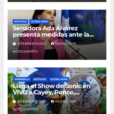
NOTICIAS
ULTIMA HORA
Senadora Ada Álvarez
presenta medidas ante la
violencia en el noviazgo
4/FEBRERO/2025
REDACCION
NOTICIASPRTV
FARÁNDULA
NOTICIAS
ULTIMA HORA
Llega el Show de Sonic en
ViVO a Cayey, Ponce,
Barceloneta y Humacao,
4/FEBRERO/2025
REDACCION
Relojes gratis para el que
compre ahora….
NOTICIASPRTV