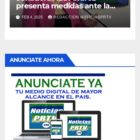
presenta medidas ante la
violencia en el noviazgo
FEB 4, 2025
REDACCION NOTICIASPRTV
ANUNCIATE AHORA