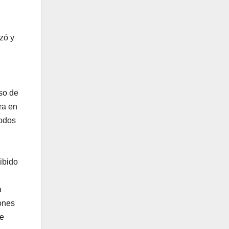
zó y
so de
ra en
todos
ibido
a
iones
se