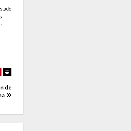
estado
s
e
ón de
ina