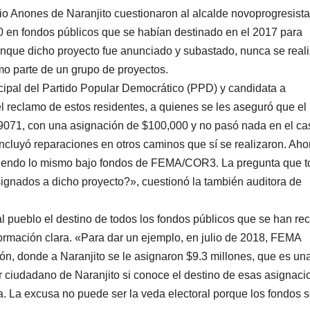
io Anones de Naranjito cuestionaron al alcalde novoprogresista
0 en fondos públicos que se habían destinado en el 2017 para
nque dicho proyecto fue anunciado y subastado, nunca se reali
mo parte de un grupo de proyectos.
cipal del Partido Popular Democrático (PPD) y candidata a
 reclamo de estos residentes, a quienes se les aseguró que el
329071, con una asignación de $100,000 y no pasó nada en el ca
cluyó reparaciones en otros caminos que sí se realizaron. Aho
metiendo lo mismo bajo fondos de FEMA/COR3. La pregunta que 
ignados a dicho proyecto?», cuestionó la también auditora de
al pueblo el destino de todos los fondos públicos que se han rec
formación clara. «Para dar un ejemplo, en julio de 2018, FEMA
ón, donde a Naranjito se le asignaron $9.3 millones, que es un
er ciudadano de Naranjito si conoce el destino de esas asignac
a. La excusa no puede ser la veda electoral porque los fondos 