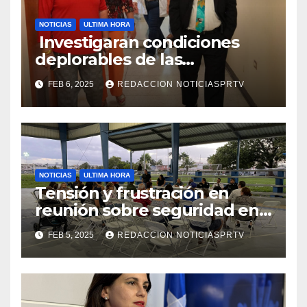
NOTICIAS
ULTIMA HORA
Investigaran condiciones
deplorables de las
facilidades el Departamento
FEB 6, 2025
REDACCION NOTICIASPRTV
de la Salud en Mayagüez
NOTICIAS
ULTIMA HORA
Tensión y frustración en
reunión sobre seguridad en
Reparto Metropolitano
FEB 5, 2025
REDACCION NOTICIASPRTV