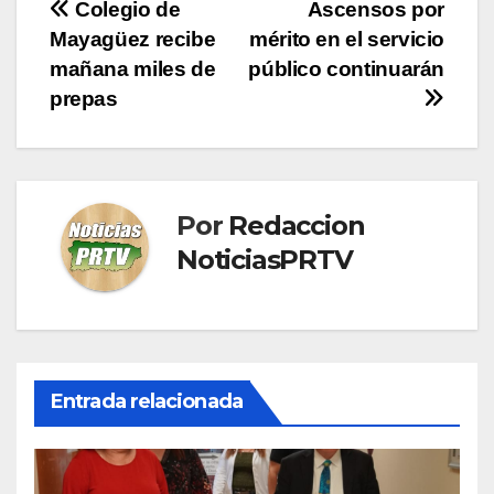
Navegación
Colegio de
Ascensos por
Mayagüez recibe
mérito en el servicio
de
mañana miles de
público continuarán
entradas
prepas
Por
Redaccion
NoticiasPRTV
Entrada relacionada