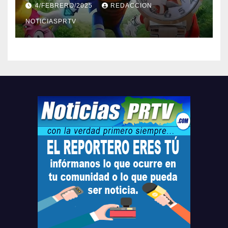
4/FEBRERO/2025
REDACCION
Relojes gratis para el que
compre ahora….
NOTICIASPRTV