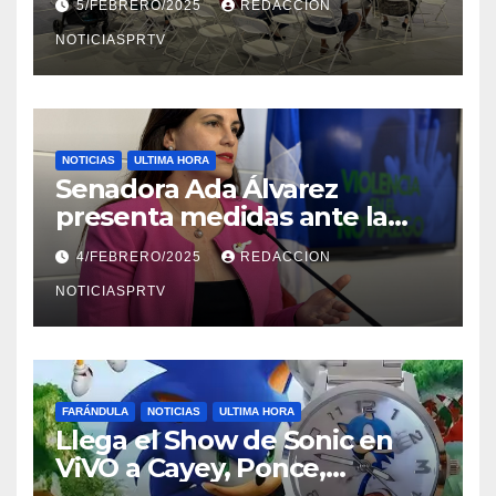
5/FEBRERO/2025
REDACCION
NOTICIASPRTV
NOTICIAS
ULTIMA HORA
Senadora Ada Álvarez
presenta medidas ante la
violencia en el noviazgo
4/FEBRERO/2025
REDACCION
NOTICIASPRTV
FARÁNDULA
NOTICIAS
ULTIMA HORA
Llega el Show de Sonic en
ViVO a Cayey, Ponce,
Barceloneta y Humacao,