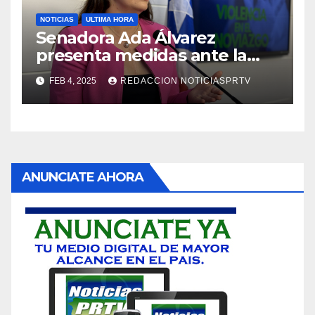
NOTICIAS
ULTIMA HORA
Senadora Ada Álvarez
presenta medidas ante la
violencia en el noviazgo
FEB 4, 2025
REDACCION NOTICIASPRTV
ANUNCIATE AHORA