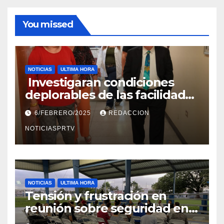
You missed
NOTICIAS
ULTIMA HORA
Investigaran condiciones
deplorables de las facilidades
el Departamento de la Salud
6/FEBRERO/2025
REDACCION
en Mayagüez
NOTICIASPRTV
NOTICIAS
ULTIMA HORA
Tensión y frustración en
reunión sobre seguridad en
Reparto Metropolitano