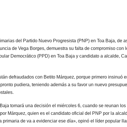
rimarias del Partido Nuevo Progresista (PNP) en Toa Baja, de a
enuncia de Vega Borges, demuestra su falta de compromiso con l
pular Democrático (PPD) en Toa Baja y candidato a alcalde, Ca
stán defraudados con Betito Márquez, porque primero insinuó e
n pronto pudiera, teniendo además a su favor un nuevo presupu
stales.
Baja tomará una decisión el miércoles 6, cuando se reunan lo
or Márquez, quien es el candidato oficial del PNP por la alcal
primaria de va a evidenciar ese día», opinó el líder popular lla