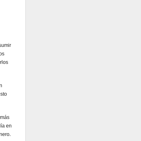
sumir
os
rlos
n
esto
s más
día en
nero.