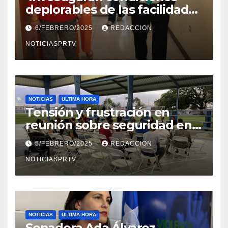
deplorables de las facilidades
el Departamento de la Salud
6/FEBRERO/2025
REDACCION
en Mayagüez
NOTICIASPRTV
NOTICIAS
ULTIMA HORA
Tensión y frustración en
reunión sobre seguridad en
Reparto Metropolitano
5/FEBRERO/2025
REDACCION
NOTICIASPRTV
NOTICIAS
ULTIMA HORA
Senadora Ada Álvarez