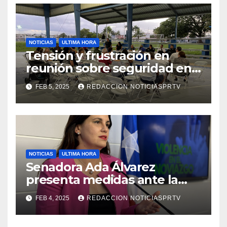
NOTICIAS
ULTIMA HORA
Tensión y frustración en
reunión sobre seguridad en
Reparto Metropolitano
FEB 5, 2025
REDACCION NOTICIASPRTV
NOTICIAS
ULTIMA HORA
Senadora Ada Álvarez
presenta medidas ante la
violencia en el noviazgo
FEB 4, 2025
REDACCION NOTICIASPRTV