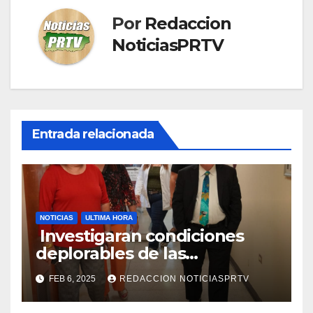
Por
Redaccion
NoticiasPRTV
Entrada relacionada
NOTICIAS
ULTIMA HORA
Investigaran condiciones
deplorables de las
facilidades el Departamento
FEB 6, 2025
REDACCION NOTICIASPRTV
de la Salud en Mayagüez