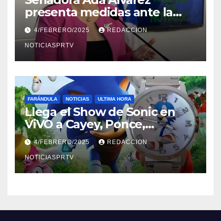
presenta medidas ante la
violencia en el noviazgo
4/FEBRERO/2025
REDACCION
NOTICIASPRTV
FARÁNDULA
NOTICIAS
ULTIMA HORA
Llega el Show de Sonic en
ViVO a Cayey, Ponce,
Barceloneta y Humacao,
4/FEBRERO/2025
REDACCION
Relojes gratis para el que
compre ahora….
NOTICIASPRTV