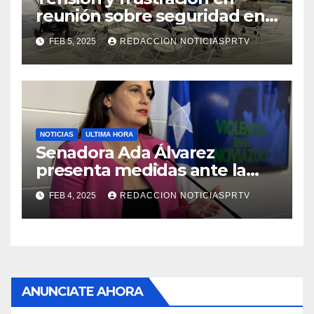
reunión sobre seguridad en
Reparto Metropolitano
FEB 5, 2025
REDACCION NOTICIASPRTV
NOTICIAS
ULTIMA HORA
Senadora Ada Álvarez
presenta medidas ante la
violencia en el noviazgo
FEB 4, 2025
REDACCION NOTICIASPRTV
ANUNCIATE AHORA