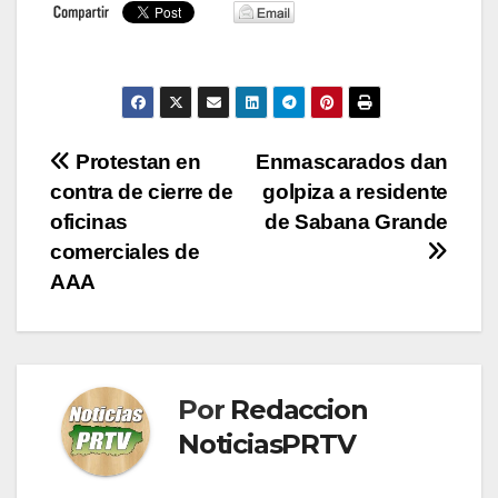
Navegación
Protestan en
Enmascarados dan
contra de cierre de
golpiza a residente
de
oficinas
de Sabana Grande
entradas
comerciales de
AAA
Por
Redaccion
NoticiasPRTV