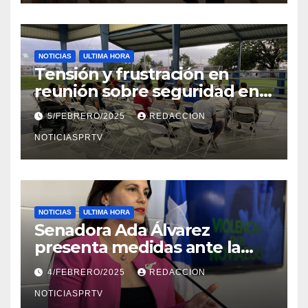
NOTICIAS
ULTIMA HORA
Tensión y frustración en
reunión sobre seguridad en
Reparto Metropolitano
5/FEBRERO/2025
REDACCION
NOTICIASPRTV
NOTICIAS
ULTIMA HORA
Senadora Ada Álvarez
presenta medidas ante la
violencia en el noviazgo
4/FEBRERO/2025
REDACCION
NOTICIASPRTV