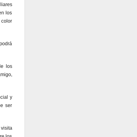
liares
en los
 color
 podrá
de los
amigo,
cial y
be ser
visita
re los