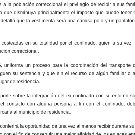
a la población correccional el privilegio de recibir a sus fami
io que disminuya principalmente el impacto que puede tener 
detalló que la vestimenta será una camisa polo y un pantalón
costeadas en su totalidad por el confinado, quien a su vez,
ución correccional.
 uniforma un proceso para la coordinación del transporte 
guen su sentencia y que sin el recurso de algún familiar o 
lugar de residencia.
nsporte sobre la integración del ex confinado con su entorno so
n el contacto con alguna persona a fin con el confinado, de
ercana al municipio de residencia.
onferirá la oportunidad de una vez al menos recibir durante su 
to con el fin de conseguir una mejor afinidad de los enlaces ent