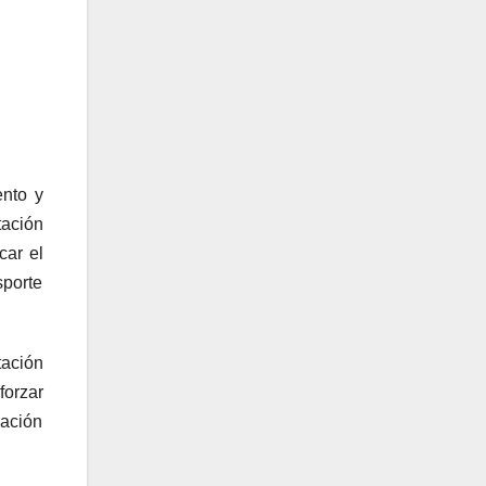
ento y
tación
car el
sporte
tación
forzar
lación