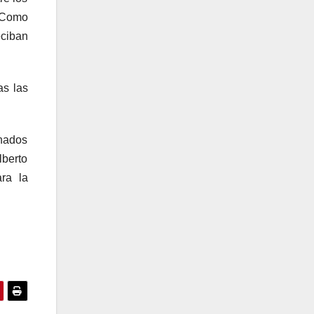
. Como
eciban
as las
inados
lberto
ra la