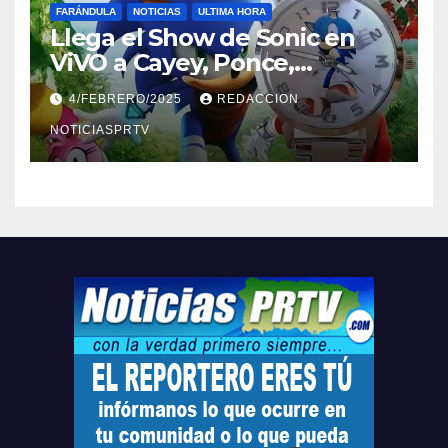
FARÁNDULA
NOTICIAS
ULTIMA HORA
Llega el Show de Sonic en
ViVO a Cayey, Ponce,
Barceloneta y Humacao,
4/FEBRERO/2025
REDACCION
Relojes gratis para el que
compre ahora….
NOTICIASPRTV