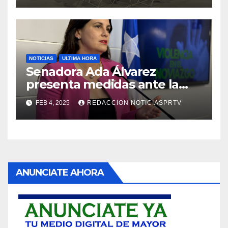
NOTICIAS
ULTIMA HORA
Senadora Ada Álvarez
presenta medidas ante la
violencia en el noviazgo
FEB 4, 2025
REDACCION NOTICIASPRTV
ANUNCIATE AHORA