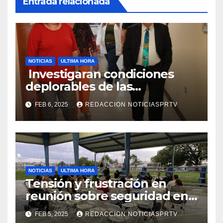
Entrada relacionada
NOTICIAS
ULTIMA HORA
Investigaran condiciones
deplorables de las
facilidades el Departamento
FEB 6, 2025
REDACCION NOTICIASPRTV
de la Salud en Mayagüez
NOTICIAS
ULTIMA HORA
Tensión y frustración en
reunión sobre seguridad en
Reparto Metropolitano
FEB 5, 2025
REDACCION NOTICIASPRTV