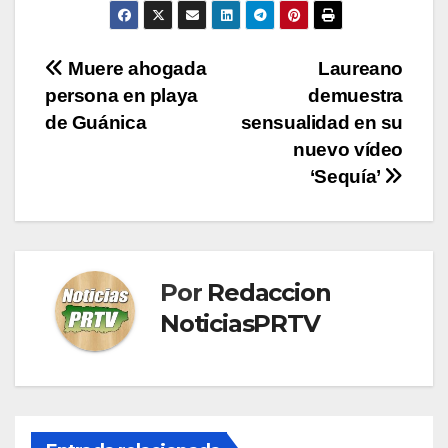
Navegación
Muere ahogada
Laureano
persona en playa
demuestra
de
de Guánica
sensualidad en su
entradas
nuevo vídeo
‘Sequía’
Por
Redaccion
NoticiasPRTV