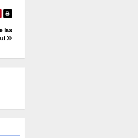
e las
quí