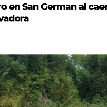
o en San German al cae
vadora