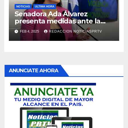
NOTICIAS
ULTIMA HORA
Senadora Ada Álvarez
presenta medidas ante la
violencia en el noviazgo
FEB 4, 2025
REDACCION NOTICIASPRTV
ANUNCIATE AHORA