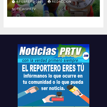
4/FEBRERO/2025
REDACCION
Relojes gratis para el que
compre ahora….
NOTICIASPRTV