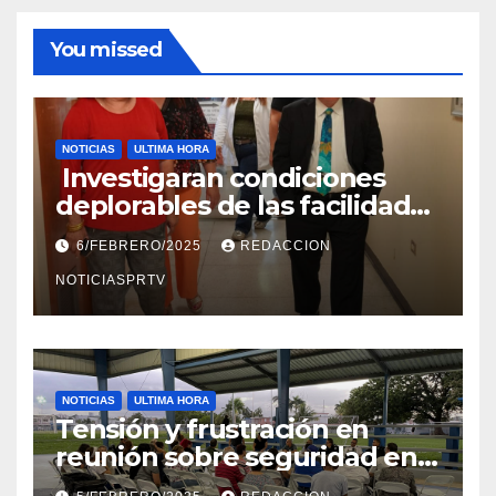
You missed
NOTICIAS
ULTIMA HORA
Investigaran condiciones
deplorables de las facilidades
el Departamento de la Salud
6/FEBRERO/2025
REDACCION
en Mayagüez
NOTICIASPRTV
NOTICIAS
ULTIMA HORA
Tensión y frustración en
reunión sobre seguridad en
Reparto Metropolitano