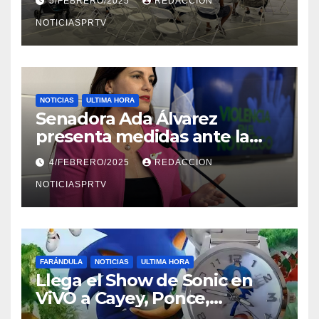
5/FEBRERO/2025
REDACCION
NOTICIASPRTV
NOTICIAS
ULTIMA HORA
Senadora Ada Álvarez
presenta medidas ante la
violencia en el noviazgo
4/FEBRERO/2025
REDACCION
NOTICIASPRTV
FARÁNDULA
NOTICIAS
ULTIMA HORA
Llega el Show de Sonic en
ViVO a Cayey, Ponce,
Barceloneta y Humacao,