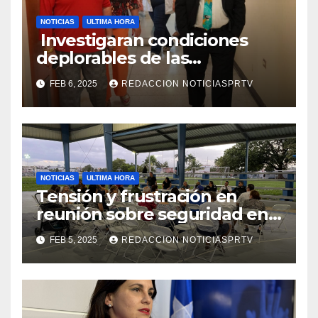
NOTICIAS
ULTIMA HORA
Investigaran condiciones
deplorables de las
facilidades el Departamento
FEB 6, 2025
REDACCION NOTICIASPRTV
de la Salud en Mayagüez
NOTICIAS
ULTIMA HORA
Tensión y frustración en
reunión sobre seguridad en
Reparto Metropolitano
FEB 5, 2025
REDACCION NOTICIASPRTV