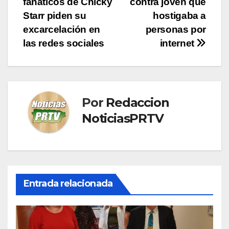
fanáticos de Chicky
contra joven que
de
Starr piden su
hostigaba a
entradas
excarcelación en
personas por
las redes sociales
internet
Por
Redaccion
NoticiasPRTV
Entrada relacionada