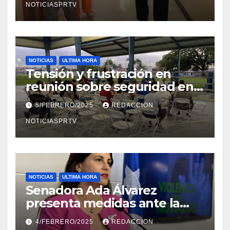
NOTICIASPRTV
NOTICIAS
ULTIMA HORA
Tensión y frustración en
reunión sobre seguridad en
Reparto Metropolitano
5/FEBRERO/2025
REDACCION
NOTICIASPRTV
NOTICIAS
ULTIMA HORA
Senadora Ada Álvarez
presenta medidas ante la
violencia en el noviazgo
4/FEBRERO/2025
REDACCION