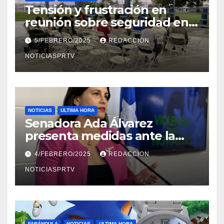
Tensión y frustración en
reunión sobre seguridad en
Reparto Metropolitano
5/FEBRERO/2025
REDACCION
NOTICIASPRTV
NOTICIAS
ULTIMA HORA
Senadora Ada Álvarez
presenta medidas ante la
violencia en el noviazgo
4/FEBRERO/2025
REDACCION
NOTICIASPRTV
FARÁNDULA
NOTICIAS
ULTIMA HORA