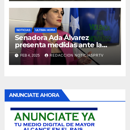
NOTICIAS
ULTIMA HORA
Senadora Ada Álvarez
presenta medidas ante la
violencia en el noviazgo
FEB 4, 2025
REDACCION NOTICIASPRTV
ANUNCIATE AHORA