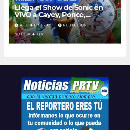
Llega el Show de Sonic en
ViVO a Cayey, Ponce,
Barceloneta y Humacao,
4/FEBRERO/2025
REDACCION
Relojes gratis para el que
compre ahora….
NOTICIASPRTV