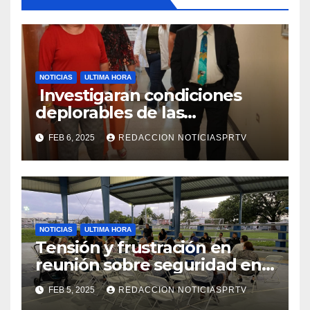
NOTICIAS
ULTIMA HORA
Investigaran condiciones
deplorables de las
facilidades el Departamento
FEB 6, 2025
REDACCION NOTICIASPRTV
de la Salud en Mayagüez
NOTICIAS
ULTIMA HORA
Tensión y frustración en
reunión sobre seguridad en
Reparto Metropolitano
FEB 5, 2025
REDACCION NOTICIASPRTV