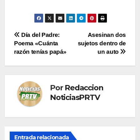
Navegación
Día del Padre:
Asesinan dos
Poema «Cuánta
sujetos dentro de
de
razón tenías papá»
un auto
entradas
Por
Redaccion
NoticiasPRTV
Entrada relacionada