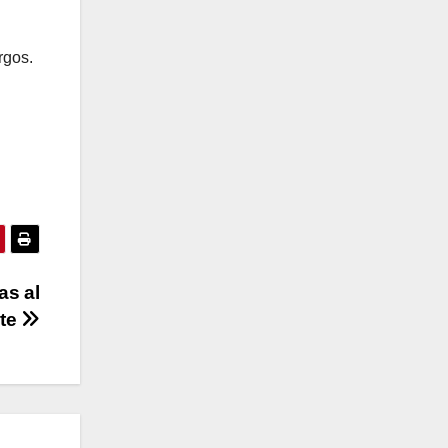
rgos.
as al
nte