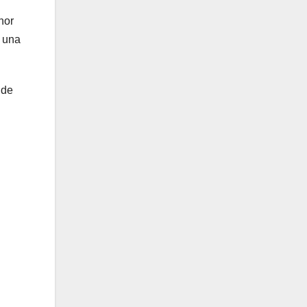
nor
ó una
 de