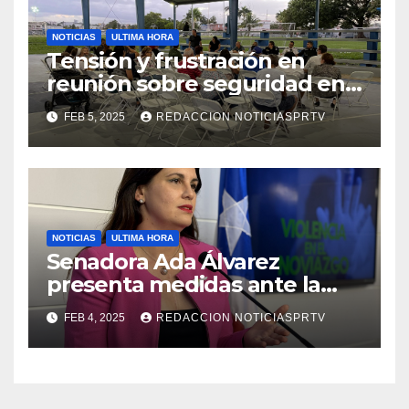
NOTICIAS
ULTIMA HORA
Tensión y frustración en
reunión sobre seguridad en
Reparto Metropolitano
FEB 5, 2025
REDACCION NOTICIASPRTV
NOTICIAS
ULTIMA HORA
Senadora Ada Álvarez
presenta medidas ante la
violencia en el noviazgo
FEB 4, 2025
REDACCION NOTICIASPRTV