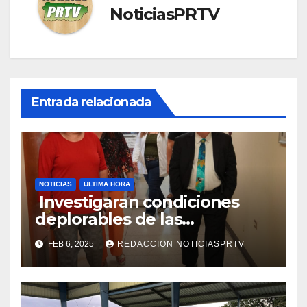
NoticiasPRTV
Entrada relacionada
NOTICIAS
ULTIMA HORA
Investigaran condiciones
deplorables de las
facilidades el Departamento
FEB 6, 2025
REDACCION NOTICIASPRTV
de la Salud en Mayagüez