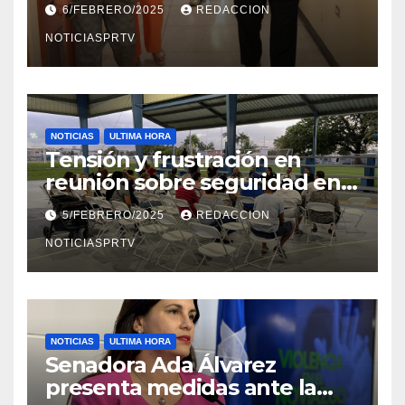
6/FEBRERO/2025
REDACCION
en Mayagüez
NOTICIASPRTV
NOTICIAS
ULTIMA HORA
Tensión y frustración en
reunión sobre seguridad en
Reparto Metropolitano
5/FEBRERO/2025
REDACCION
NOTICIASPRTV
NOTICIAS
ULTIMA HORA
Senadora Ada Álvarez
presenta medidas ante la