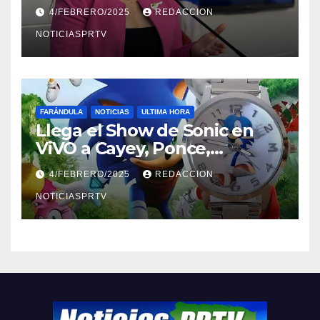
violencia en el noviazgo
4/FEBRERO/2025
REDACCION
NOTICIASPRTV
FARÁNDULA
NOTICIAS
ULTIMA HORA
Llega el Show de Sonic en
ViVO a Cayey, Ponce,
Barceloneta y Humacao,
4/FEBRERO/2025
REDACCION
Relojes gratis para el que
compre ahora….
NOTICIASPRTV