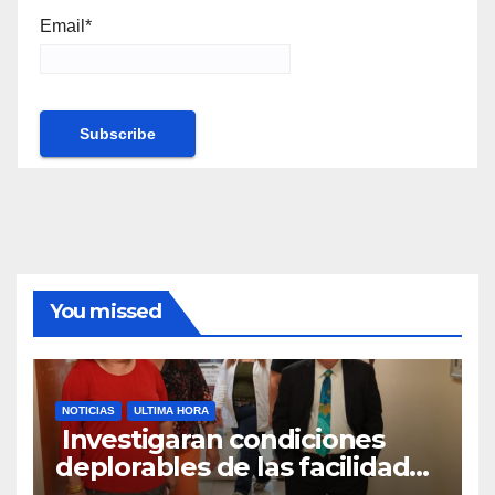
Email*
You missed
NOTICIAS
ULTIMA HORA
Investigaran condiciones
deplorables de las facilidades
el Departamento de la Salud