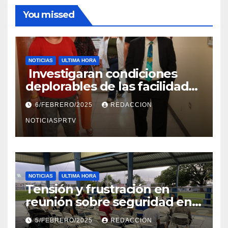
You missed
NOTICIAS
ULTIMA HORA
Investigaran condiciones
deplorables de las facilidades
el Departamento de la Salud
6/FEBRERO/2025
REDACCION
en Mayagüez
NOTICIASPRTV
NOTICIAS
ULTIMA HORA
Tensión y frustración en
reunión sobre seguridad en
Reparto Metropolitano
5/FEBRERO/2025
REDACCION