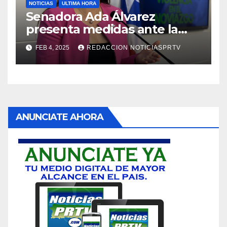
NOTICIAS
ULTIMA HORA
Senadora Ada Álvarez
presenta medidas ante la
violencia en el noviazgo
FEB 4, 2025
REDACCION NOTICIASPRTV
ANUNCIATE AHORA