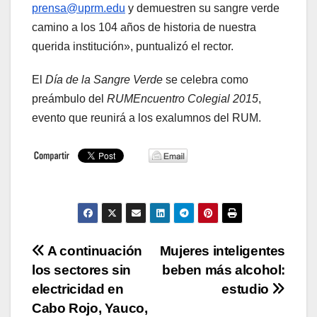
prensa@uprm.edu
y demuestren su sangre verde
camino a los 104 años de historia de nuestra
querida institución», puntualizó el rector.
El
Día de la Sangre Verde
se celebra como
preámbulo del
RUMEncuentro Colegial 2015
,
evento que reunirá a los exalumnos del RUM.
Navegación
A continuación
Mujeres inteligentes
los sectores sin
beben más alcohol:
de
electricidad en
estudio
entradas
Cabo Rojo, Yauco,