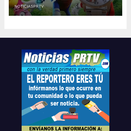
Relojes gratis para el que
compre ahora….
NOTICIASPRTV