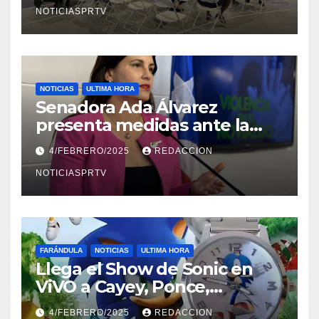
NOTICIASPRTV
NOTICIAS
ULTIMA HORA
Senadora Ada Álvarez
presenta medidas ante la
violencia en el noviazgo
4/FEBRERO/2025
REDACCION
NOTICIASPRTV
FARÁNDULA
NOTICIAS
ULTIMA HORA
Llega el Show de Sonic en
ViVO a Cayey, Ponce,
Barceloneta y Humacao,
4/FEBRERO/2025
REDACCION