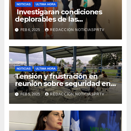
NOTICIAS
ULTIMA HORA
Investigaran condiciones
deplorables de las
facilidades el Departamento
FEB 6, 2025
REDACCION NOTICIASPRTV
de la Salud en Mayagüez
NOTICIAS
ULTIMA HORA
Tensión y frustración en
reunión sobre seguridad en
Reparto Metropolitano
FEB 5, 2025
REDACCION NOTICIASPRTV