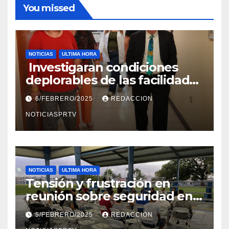
You missed
NOTICIAS
ULTIMA HORA
Investigaran condiciones
deplorables de las facilidades
el Departamento de la Salud
6/FEBRERO/2025
REDACCION
en Mayagüez
NOTICIASPRTV
NOTICIAS
ULTIMA HORA
Tensión y frustración en
reunión sobre seguridad en
Reparto Metropolitano
5/FEBRERO/2025
REDACCION