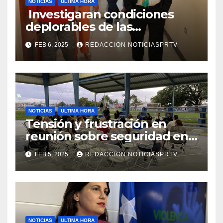
NOTICIAS
ULTIMA HORA
Investigaran condiciones
deplorables de las
facilidades el Departamento
FEB 6, 2025
REDACCION NOTICIASPRTV
de la Salud en Mayagüez
NOTICIAS
ULTIMA HORA
Tensión y frustración en
reunión sobre seguridad en
Reparto Metropolitano
FEB 5, 2025
REDACCION NOTICIASPRTV
NOTICIAS
ULTIMA HORA