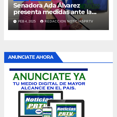
Senadora Ada Álvarez
presenta medidas ante la
violencia en el noviazgo
FEB 4, 2025
REDACCION NOTICIASPRTV
ANUNCIATE AHORA