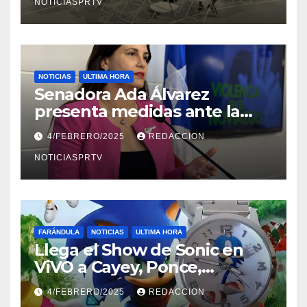
NOTICIASPRTV
NOTICIAS
ULTIMA HORA
Senadora Ada Álvarez
presenta medidas ante la
violencia en el noviazgo
4/FEBRERO/2025
REDACCION
NOTICIASPRTV
FARÁNDULA
NOTICIAS
ULTIMA HORA
Llega el Show de Sonic en
ViVO a Cayey, Ponce,
Barceloneta y Humacao,
4/FEBRERO/2025
REDACCION
Relojes gratis para el que