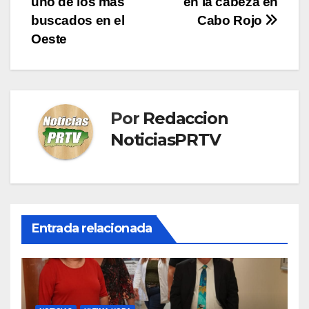
uno de los mas
en la cabeza en
de
buscados en el
Cabo Rojo
entradas
Oeste
Por
Redaccion
NoticiasPRTV
Entrada relacionada