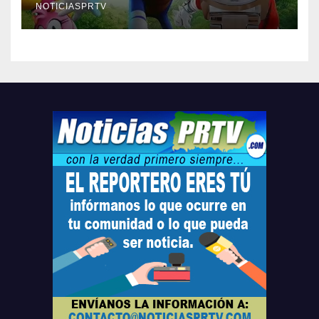
compre ahora….
NOTICIASPRTV