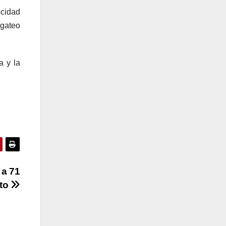
ocidad
egateo
a y la
 a 71
nto