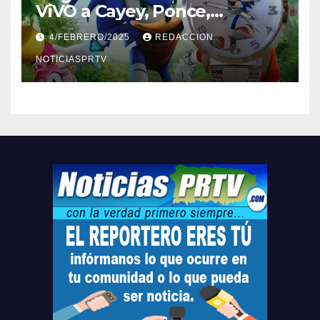
ViVO a Cayey, Ponce,
Barceloneta y Humacao,
4/FEBRERO/2025
REDACCION
Relojes gratis para el que
compre ahora….
NOTICIASPRTV