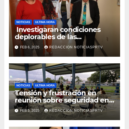
NOTICIAS
ULTIMA HORA
Investigaran condiciones
deplorables de las
facilidades el Departamento
FEB 6, 2025
REDACCION NOTICIASPRTV
de la Salud en Mayagüez
NOTICIAS
ULTIMA HORA
Tensión y frustración en
reunión sobre seguridad en
Reparto Metropolitano
FEB 5, 2025
REDACCION NOTICIASPRTV