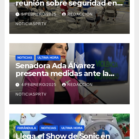
reunión sobre seguridad en
Reparto Metropolitano
5/FEBRERO/2025
REDACCION
NOTICIASPRTV
NOTICIAS
ULTIMA HORA
Senadora Ada Álvarez
presenta medidas ante la
violencia en el noviazgo
4/FEBRERO/2025
REDACCION
NOTICIASPRTV
FARÁNDULA
NOTICIAS
ULTIMA HORA
Llega el Show de Sonic en