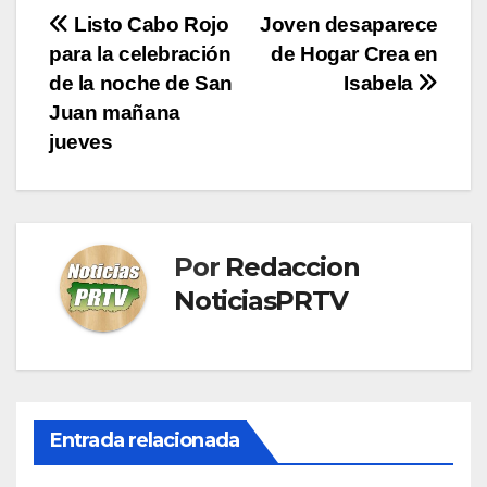
Navegación
Listo Cabo Rojo
Joven desaparece
para la celebración
de Hogar Crea en
de
de la noche de San
Isabela
entradas
Juan mañana
jueves
Por
Redaccion
NoticiasPRTV
Entrada relacionada