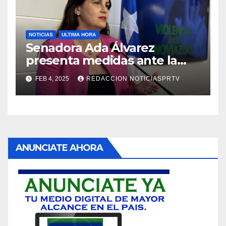
NOTICIAS
ULTIMA HORA
Senadora Ada Álvarez
presenta medidas ante la
violencia en el noviazgo
FEB 4, 2025
REDACCION NOTICIASPRTV
ANUNCIATE AHORA