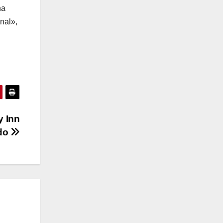
na
nal»,
y Inn
ido