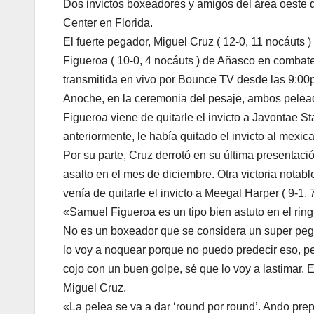
Dos invictos boxeadores y amigos del área oeste 
Center en Florida.
El fuerte pegador, Miguel Cruz ( 12-0, 11 nocáuts
Figueroa ( 10-0, 4 nocáuts ) de Añasco en combate 
transmitida en vivo por Bounce TV desde las 9:00pm
Anoche, en la ceremonia del pesaje, ambos pelead
Figueroa viene de quitarle el invicto a Javontae S
anteriormente, le había quitado el invicto al mexi
Por su parte, Cruz derrotó en su última presentació
asalto en el mes de diciembre. Otra victoria notabl
venía de quitarle el invicto a Meegal Harper ( 9-1,
«Samuel Figueroa es un tipo bien astuto en el ring
No es un boxeador que se considera un super pegad
lo voy a noquear porque no puedo predecir eso, pe
cojo con un buen golpe, sé que lo voy a lastimar. E
Miguel Cruz.
«La pelea se va a dar ‘round por round’. Ando pre