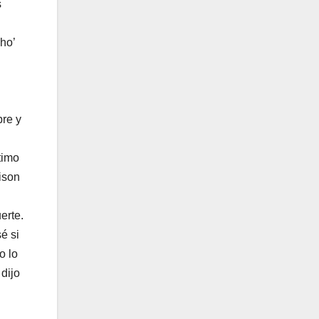
s
ho’
bre y
timo
dison
erte.
é si
o lo
 dijo