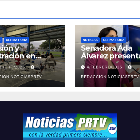
S
ULTIMA HORA
NOTICIAS
ULTIMA HORA
ión y
Senadora Ada
tración en
Álvarez present
ión sobre
medidas ante la
EBRERO/2025
4/FEBRERO/2025
ridad en
violencia en el
arto
ION NOTICIASPRTV
noviazgo
REDACCION NOTICIASPRTV
opolitano