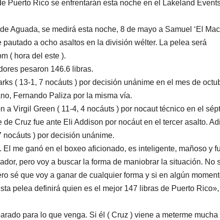
de Puerto Rico se enfrentarán esta noche en el Lakeland Event
 ) de Aguada, se medirá esta noche, 8 de mayo a Samuel ‘El Mac
pautado a ocho asaltos en la división wélter. La pelea será
 ( hora del este ).
ores pesaron 146.6 libras.
tarks ( 13-1, 7 nocáuts ) por decisión unánime en el mes de octu
cano, Fernando Paliza por la misma vía.
n a Virgil Green ( 11-4, 4 nocáuts ) por nocaut técnico en el sép
e de Cruz fue ante Eli Addison por nocáut en el tercer asalto. A
 7 nocáuts ) por decisión unánime.
. El me ganó en el boxeo aficionado, es inteligente, mañoso y fu
or, pero voy a buscar la forma de maniobrar la situación. No s
ro sé que voy a ganar de cualquier forma y si en algún moment
sta pelea definirá quien es el mejor 147 libras de Puerto Rico»,
parado para lo que venga. Si él ( Cruz ) viene a meterme mucha