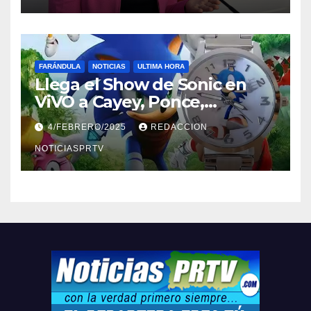
FARÁNDULA
NOTICIAS
ULTIMA HORA
Llega el Show de Sonic en
ViVO a Cayey, Ponce,
Barceloneta y Humacao,
4/FEBRERO/2025
REDACCION
Relojes gratis para el que
compre ahora….
NOTICIASPRTV