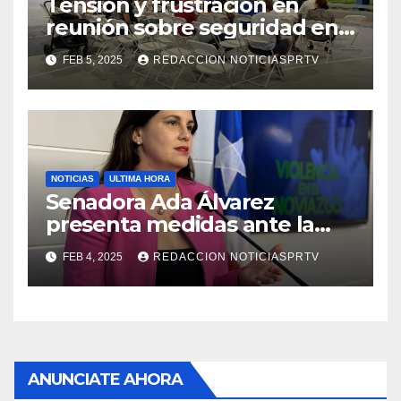
Tensión y frustración en
reunión sobre seguridad en
Reparto Metropolitano
FEB 5, 2025
REDACCION NOTICIASPRTV
NOTICIAS
ULTIMA HORA
Senadora Ada Álvarez
presenta medidas ante la
violencia en el noviazgo
FEB 4, 2025
REDACCION NOTICIASPRTV
ANUNCIATE AHORA