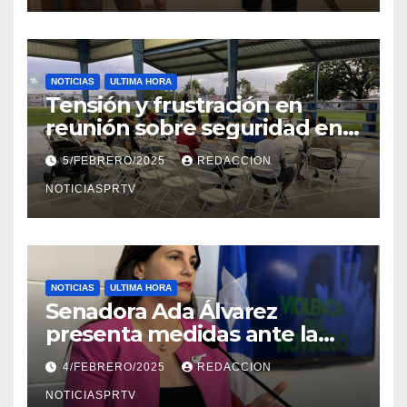
NOTICIAS
ULTIMA HORA
Tensión y frustración en
reunión sobre seguridad en
Reparto Metropolitano
5/FEBRERO/2025
REDACCION
NOTICIASPRTV
NOTICIAS
ULTIMA HORA
Senadora Ada Álvarez
presenta medidas ante la
violencia en el noviazgo
4/FEBRERO/2025
REDACCION
NOTICIASPRTV