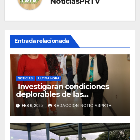
NoticiasPRTV
Entrada relacionada
NOTICIAS
ULTIMA HORA
Investigaran condiciones
deplorables de las
facilidades el Departamento
FEB 6, 2025
REDACCION NOTICIASPRTV
de la Salud en Mayagüez