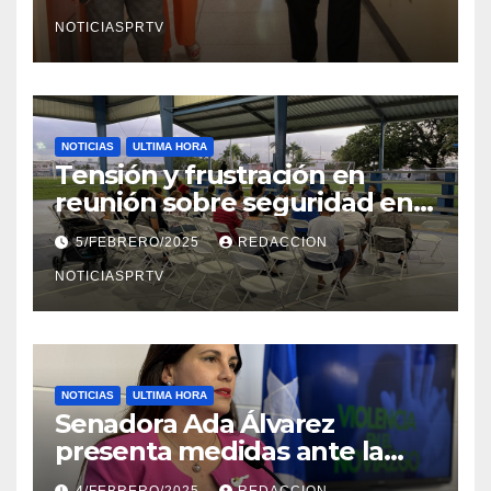
en Mayagüez
NOTICIASPRTV
NOTICIAS
ULTIMA HORA
Tensión y frustración en
reunión sobre seguridad en
Reparto Metropolitano
5/FEBRERO/2025
REDACCION
NOTICIASPRTV
NOTICIAS
ULTIMA HORA
Senadora Ada Álvarez
presenta medidas ante la
violencia en el noviazgo
4/FEBRERO/2025
REDACCION