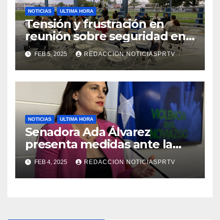
NOTICIAS
ULTIMA HORA
Tensión y frustración en
reunión sobre seguridad en
Reparto Metropolitano
FEB 5, 2025
REDACCION NOTICIASPRTV
NOTICIAS
ULTIMA HORA
Senadora Ada Álvarez
presenta medidas ante la
violencia en el noviazgo
FEB 4, 2025
REDACCION NOTICIASPRTV