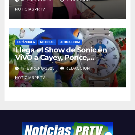
NOTICIASPRTV
FARÁNDULA
NOTICIAS
ULTIMA HORA
Llega el Show de Sonic en
ViVO a Cayey, Ponce,
Barceloneta y Humacao,
4/FEBRERO/2025
REDACCION
Relojes gratis para el que
compre ahora….
NOTICIASPRTV