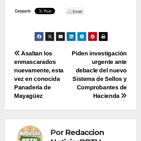
Navegación
Asaltan los
Piden investigación
enmascarados
urgente ante
de
nuevamente, esta
debacle del nuevo
entradas
vez en conocida
Sistema de Sellos y
Panadería de
Comprobantes de
Mayagüez
Hacienda
Por
Redaccion