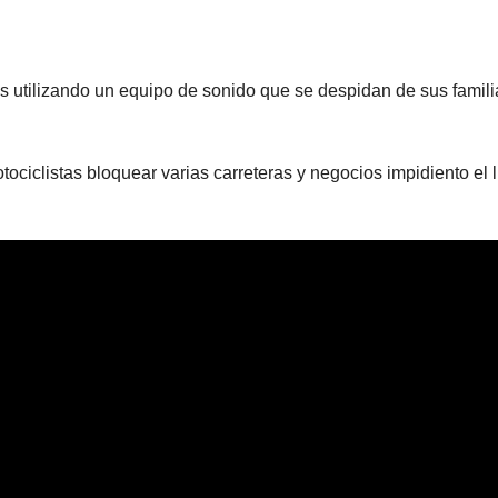
icías utilizando un equipo de sonido que se despidan de sus famili
otociclistas bloquear varias carreteras y negocios impidiento el l