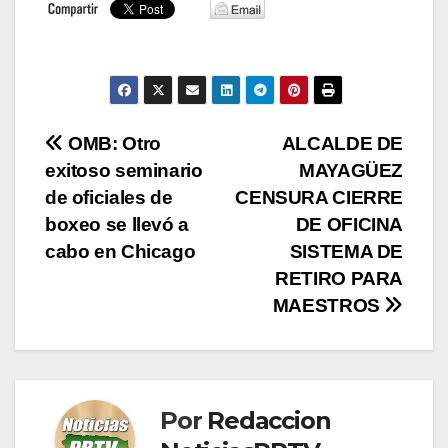
Navegación
OMB: Otro
ALCALDE DE
exitoso seminario
MAYAGÜEZ
de
de oficiales de
CENSURA CIERRE
entradas
boxeo se llevó a
DE OFICINA
cabo en Chicago
SISTEMA DE
RETIRO PARA
MAESTROS
Por
Redaccion