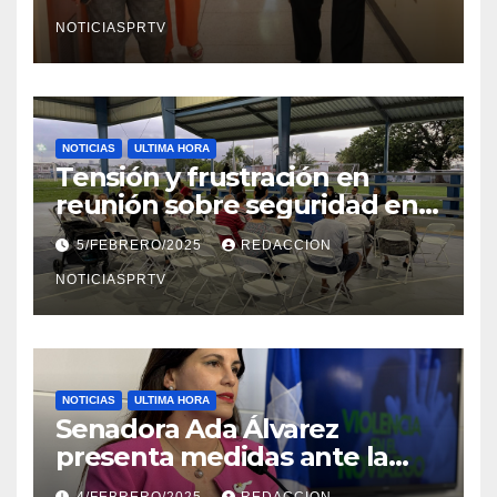
en Mayagüez
NOTICIASPRTV
NOTICIAS
ULTIMA HORA
Tensión y frustración en
reunión sobre seguridad en
Reparto Metropolitano
5/FEBRERO/2025
REDACCION
NOTICIASPRTV
NOTICIAS
ULTIMA HORA
Senadora Ada Álvarez
presenta medidas ante la
violencia en el noviazgo