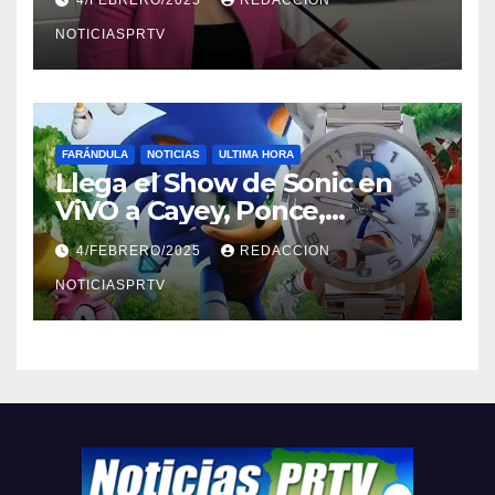
4/FEBRERO/2025
REDACCION
NOTICIASPRTV
FARÁNDULA
NOTICIAS
ULTIMA HORA
Llega el Show de Sonic en
ViVO a Cayey, Ponce,
Barceloneta y Humacao,
4/FEBRERO/2025
REDACCION
Relojes gratis para el que
compre ahora….
NOTICIASPRTV