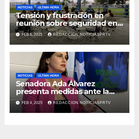
NOTICIAS
ULTIMA HORA
Tensión y frustración en
reunión sobre seguridad en
Reparto Metropolitano
FEB 5, 2025
REDACCION NOTICIASPRTV
NOTICIAS
ULTIMA HORA
Senadora Ada Álvarez
presenta medidas ante la
violencia en el noviazgo
FEB 4, 2025
REDACCION NOTICIASPRTV