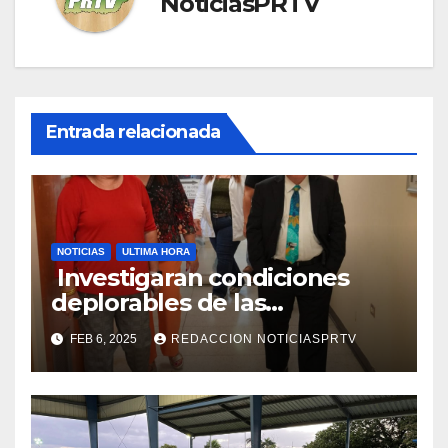
NoticiasPRTV
Entrada relacionada
NOTICIAS
ULTIMA HORA
Investigaran condiciones
deplorables de las
facilidades el Departamento
FEB 6, 2025
REDACCION NOTICIASPRTV
de la Salud en Mayagüez