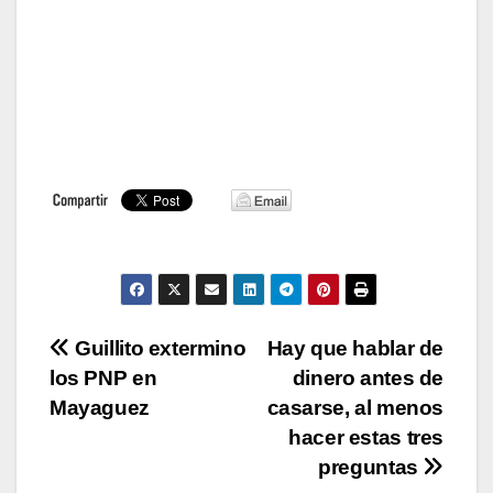
Navegación
Guillito extermino
Hay que hablar de
los PNP en
dinero antes de
de
Mayaguez
casarse, al menos
entradas
hacer estas tres
preguntas