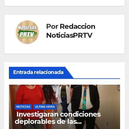
Por
Redaccion
NoticiasPRTV
Entrada relacionada
NOTICIAS
ULTIMA HORA
Investigaran condiciones
deplorables de las
facilidades el Departamento