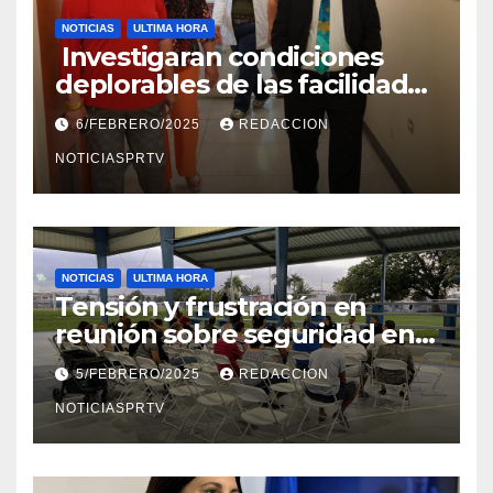
NOTICIAS
ULTIMA HORA
Investigaran condiciones
deplorables de las facilidades
el Departamento de la Salud
6/FEBRERO/2025
REDACCION
en Mayagüez
NOTICIASPRTV
NOTICIAS
ULTIMA HORA
Tensión y frustración en
reunión sobre seguridad en
Reparto Metropolitano
5/FEBRERO/2025
REDACCION
NOTICIASPRTV