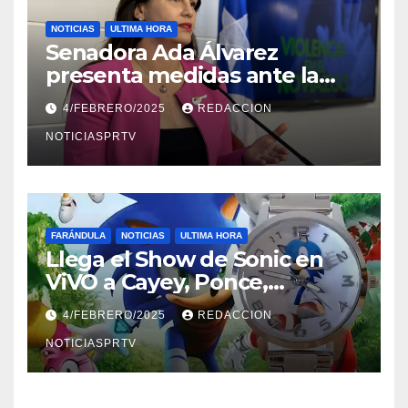
NOTICIAS
ULTIMA HORA
Senadora Ada Álvarez
presenta medidas ante la
violencia en el noviazgo
4/FEBRERO/2025
REDACCION
NOTICIASPRTV
FARÁNDULA
NOTICIAS
ULTIMA HORA
Llega el Show de Sonic en
ViVO a Cayey, Ponce,
Barceloneta y Humacao,
4/FEBRERO/2025
REDACCION
Relojes gratis para el que
compre ahora….
NOTICIASPRTV