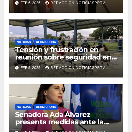
FEB 6, 2025
REDACCION NOTICIASPRTV
de la Salud en Mayagüez
NOTICIAS
ULTIMA HORA
Tensión y frustración en
reunión sobre seguridad en
Reparto Metropolitano
FEB 5, 2025
REDACCION NOTICIASPRTV
NOTICIAS
ULTIMA HORA
Senadora Ada Álvarez
presenta medidas ante la
violencia en el noviazgo