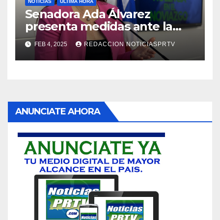
NOTICIAS
ULTIMA HORA
Senadora Ada Álvarez
presenta medidas ante la
violencia en el noviazgo
FEB 4, 2025
REDACCION NOTICIASPRTV
ANUNCIATE AHORA