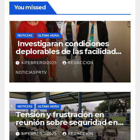
You missed
NOTICIAS
ULTIMA HORA
Investigaran condiciones
deplorables de las facilidades
el Departamento de la Salud
6/FEBRERO/2025
REDACCION
en Mayagüez
NOTICIASPRTV
NOTICIAS
ULTIMA HORA
Tensión y frustración en
reunión sobre seguridad en
Reparto Metropolitano
5/FEBRERO/2025
REDACCION