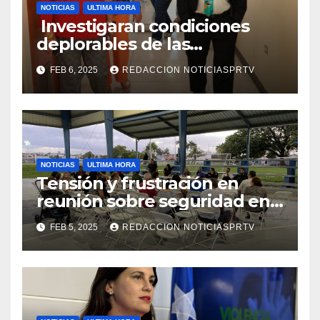
NOTICIAS
ULTIMA HORA
Investigaran condiciones
deplorables de las
facilidades el Departamento
FEB 6, 2025
REDACCION NOTICIASPRTV
de la Salud en Mayagüez
NOTICIAS
ULTIMA HORA
Tensión y frustración en
reunión sobre seguridad en
Reparto Metropolitano
FEB 5, 2025
REDACCION NOTICIASPRTV