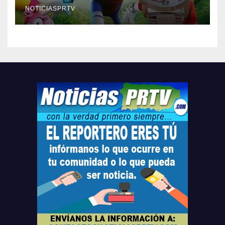
compre ahora….
NOTICIASPRTV