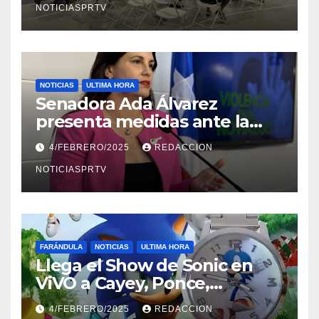
NOTICIASPRTV
NOTICIAS
ULTIMA HORA
Senadora Ada Álvarez
presenta medidas ante la
violencia en el noviazgo
4/FEBRERO/2025
REDACCION
NOTICIASPRTV
FARÁNDULA
NOTICIAS
ULTIMA HORA
Llega el Show de Sonic en
ViVO a Cayey, Ponce,
Barceloneta y Humacao,
4/FEBRERO/2025
REDACCION
Relojes gratis para el que