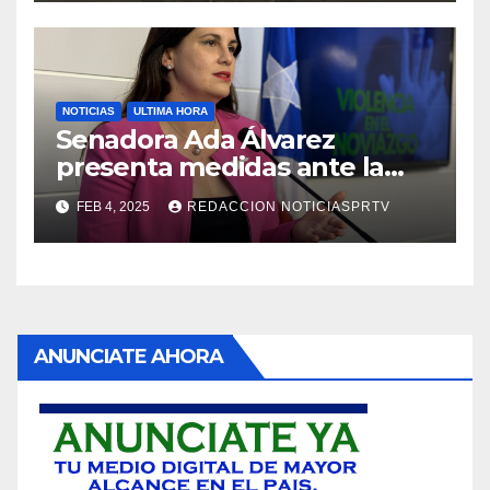
NOTICIAS
ULTIMA HORA
Senadora Ada Álvarez
presenta medidas ante la
violencia en el noviazgo
FEB 4, 2025
REDACCION NOTICIASPRTV
ANUNCIATE AHORA