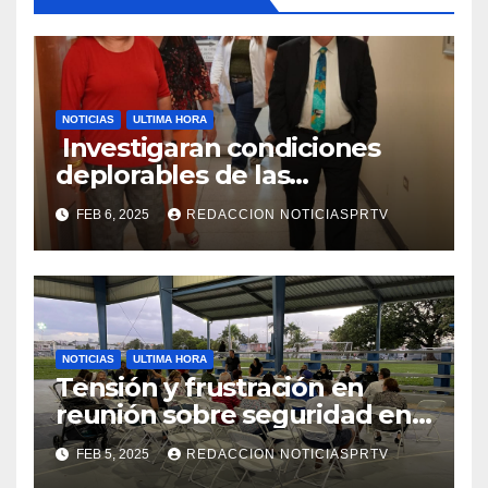
NOTICIAS
ULTIMA HORA
Investigaran condiciones
deplorables de las
facilidades el Departamento
FEB 6, 2025
REDACCION NOTICIASPRTV
de la Salud en Mayagüez
NOTICIAS
ULTIMA HORA
Tensión y frustración en
reunión sobre seguridad en
Reparto Metropolitano
FEB 5, 2025
REDACCION NOTICIASPRTV