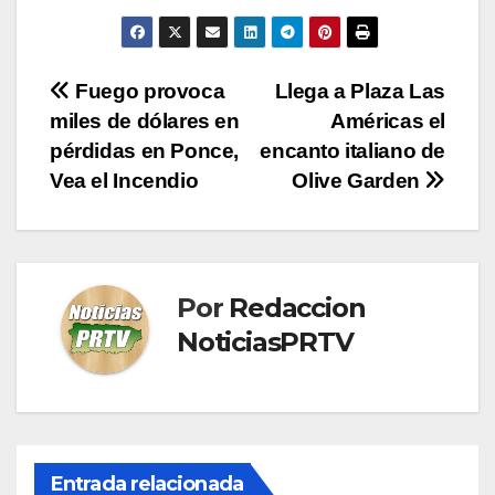
Navegación
Fuego provoca
Llega a Plaza Las
miles de dólares en
Américas el
de
pérdidas en Ponce,
encanto italiano de
entradas
Vea el Incendio
Olive Garden
Por
Redaccion
NoticiasPRTV
Entrada relacionada