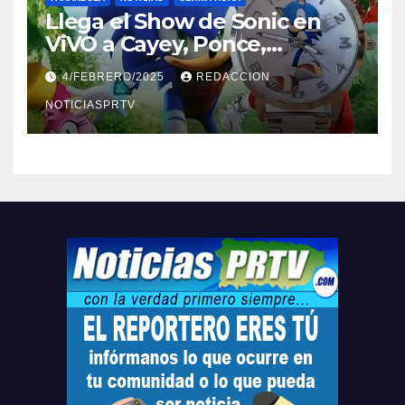
Llega el Show de Sonic en
ViVO a Cayey, Ponce,
Barceloneta y Humacao,
4/FEBRERO/2025
REDACCION
Relojes gratis para el que
compre ahora….
NOTICIASPRTV