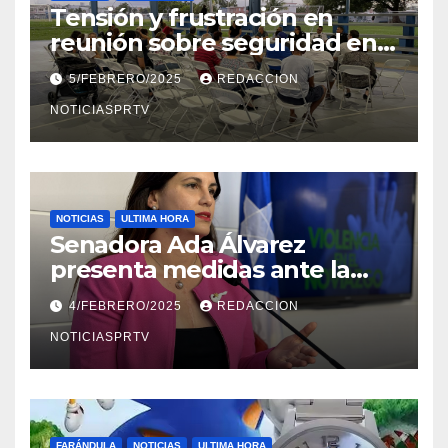
Tensión y frustración en
reunión sobre seguridad en
Reparto Metropolitano
5/FEBRERO/2025
REDACCION
NOTICIASPRTV
NOTICIAS
ULTIMA HORA
Senadora Ada Álvarez
presenta medidas ante la
violencia en el noviazgo
4/FEBRERO/2025
REDACCION
NOTICIASPRTV
FARÁNDULA
NOTICIAS
ULTIMA HORA