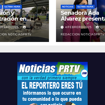
S
ULTIMA HORA
NOTICIAS
ULTIMA HORA
ión y
Senadora Ada
tración en
Álvarez present
ión sobre
medidas ante la
EBRERO/2025
4/FEBRERO/2025
ridad en
violencia en el
arto
ION NOTICIASPRTV
noviazgo
REDACCION NOTICIASPRTV
opolitano