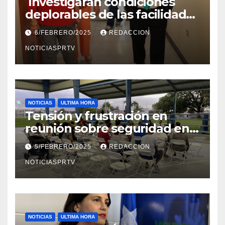
Investigaran condiciones
deplorables de las facilidades
el Departamento de la Salud
6/FEBRERO/2025
REDACCION
en Mayagüez
NOTICIASPRTV
NOTICIAS
ULTIMA HORA
Tensión y frustración en
reunión sobre seguridad en
Reparto Metropolitano
5/FEBRERO/2025
REDACCION
NOTICIASPRTV
NOTICIAS
ULTIMA HORA