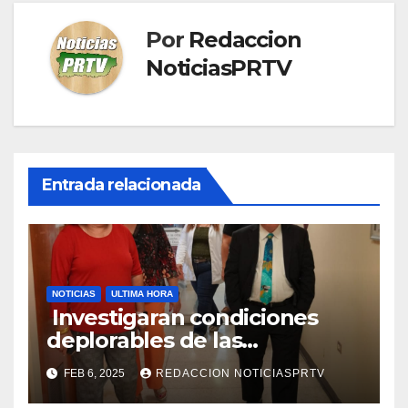
Por
Redaccion
NoticiasPRTV
Entrada relacionada
NOTICIAS
ULTIMA HORA
Investigaran condiciones
deplorables de las
facilidades el Departamento
FEB 6, 2025
REDACCION NOTICIASPRTV
de la Salud en Mayagüez