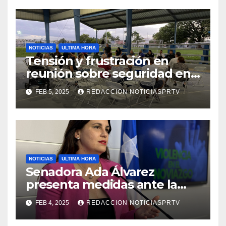
NOTICIAS
ULTIMA HORA
Tensión y frustración en
reunión sobre seguridad en
Reparto Metropolitano
FEB 5, 2025
REDACCION NOTICIASPRTV
NOTICIAS
ULTIMA HORA
Senadora Ada Álvarez
presenta medidas ante la
violencia en el noviazgo
FEB 4, 2025
REDACCION NOTICIASPRTV