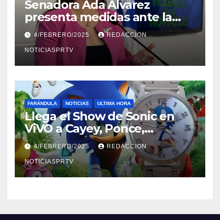
Senadora Ada Álvarez
presenta medidas ante la
violencia en el noviazgo
4/FEBRERO/2025
REDACCION
NOTICIASPRTV
FARÁNDULA
NOTICIAS
ULTIMA HORA
Llega el Show de Sonic en
ViVO a Cayey, Ponce,
Barceloneta y Humacao,
4/FEBRERO/2025
REDACCION
Relojes gratis para el que
compre ahora….
NOTICIASPRTV