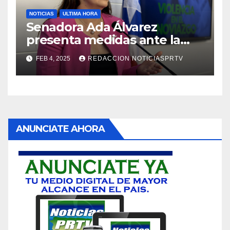
NOTICIAS
ULTIMA HORA
Senadora Ada Álvarez
presenta medidas ante la
violencia en el noviazgo
FEB 4, 2025
REDACCION NOTICIASPRTV
ANUNCIATE AHORA