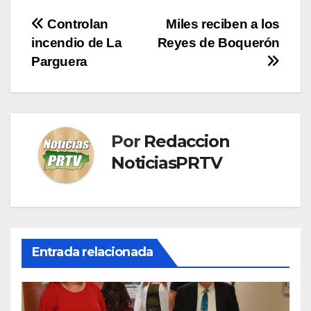
Navegación
Controlan
Miles reciben a los
incendio de La
Reyes de Boquerón
de
Parguera
entradas
Por
Redaccion
NoticiasPRTV
Entrada relacionada