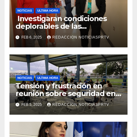
NOTICIAS
ULTIMA HORA
Investigaran condiciones
deplorables de las
facilidades el Departamento
FEB 6, 2025
REDACCION NOTICIASPRTV
de la Salud en Mayagüez
NOTICIAS
ULTIMA HORA
Tensión y frustración en
reunión sobre seguridad en
Reparto Metropolitano
FEB 5, 2025
REDACCION NOTICIASPRTV