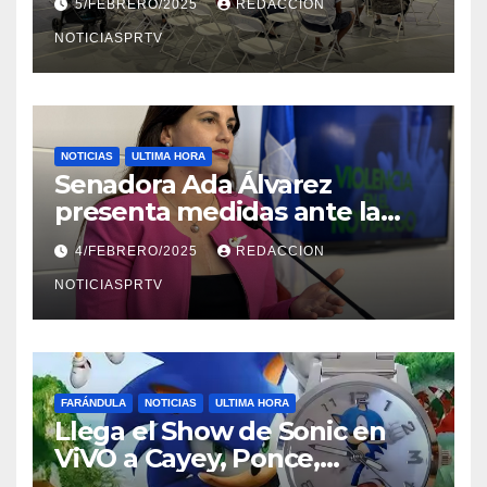
5/FEBRERO/2025
REDACCION
NOTICIASPRTV
NOTICIAS
ULTIMA HORA
Senadora Ada Álvarez
presenta medidas ante la
violencia en el noviazgo
4/FEBRERO/2025
REDACCION
NOTICIASPRTV
FARÁNDULA
NOTICIAS
ULTIMA HORA
Llega el Show de Sonic en
ViVO a Cayey, Ponce,
Barceloneta y Humacao,