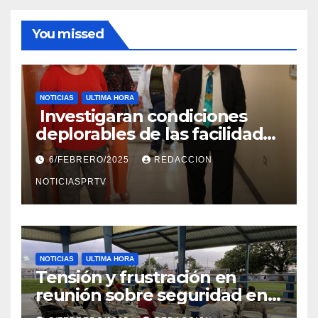
You missed
NOTICIAS
ULTIMA HORA
Investigaran condiciones
deplorables de las facilidades
el Departamento de la Salud
6/FEBRERO/2025
REDACCION
en Mayagüez
NOTICIASPRTV
NOTICIAS
ULTIMA HORA
Tensión y frustración en
reunión sobre seguridad en
Reparto Metropolitano