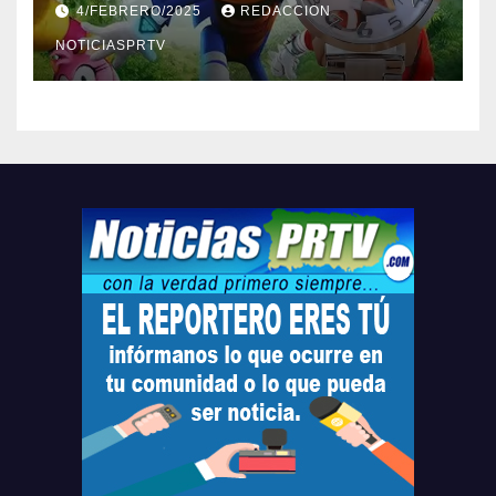
4/FEBRERO/2025
REDACCION
Relojes gratis para el que
compre ahora….
NOTICIASPRTV