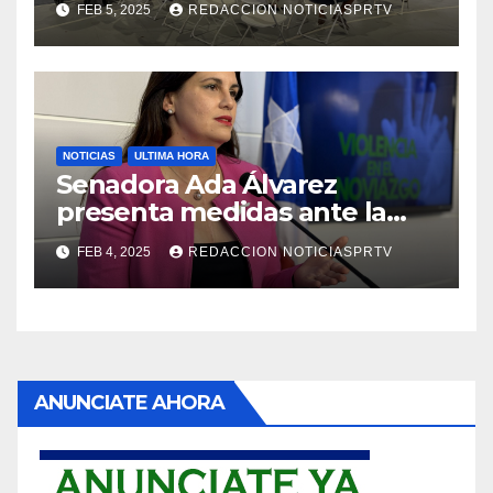
FEB 5, 2025
REDACCION NOTICIASPRTV
NOTICIAS
ULTIMA HORA
Senadora Ada Álvarez
presenta medidas ante la
violencia en el noviazgo
FEB 4, 2025
REDACCION NOTICIASPRTV
ANUNCIATE AHORA