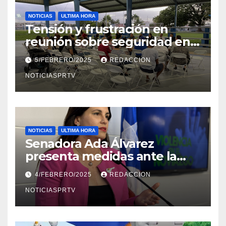
NOTICIAS
ULTIMA HORA
Tensión y frustración en
reunión sobre seguridad en
Reparto Metropolitano
5/FEBRERO/2025
REDACCION
NOTICIASPRTV
NOTICIAS
ULTIMA HORA
Senadora Ada Álvarez
presenta medidas ante la
violencia en el noviazgo
4/FEBRERO/2025
REDACCION
NOTICIASPRTV