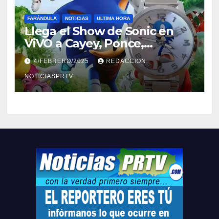
FARÁNDULA
NOTICIAS
ULTIMA HORA
Llega el Show de Sonic en
ViVO a Cayey, Ponce,
Barceloneta y Humacao,
4/FEBRERO/2025
REDACCION
Relojes gratis para el que
compre ahora….
NOTICIASPRTV