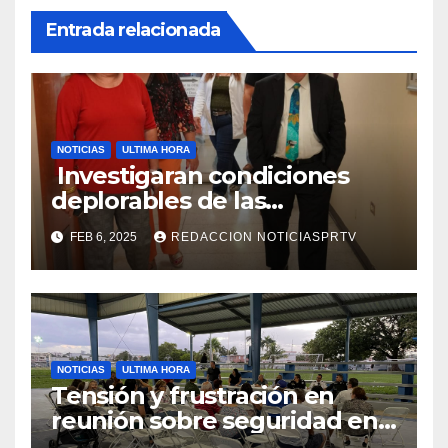
Entrada relacionada
NOTICIAS
ULTIMA HORA
Investigaran condiciones
deplorables de las
facilidades el Departamento
FEB 6, 2025
REDACCION NOTICIASPRTV
de la Salud en Mayagüez
NOTICIAS
ULTIMA HORA
Tensión y frustración en
reunión sobre seguridad en
Reparto Metropolitano