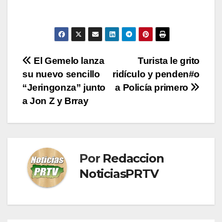
Navegación
El Gemelo lanza
Turista le grito
su nuevo sencillo
ridículo y penden#o
de
“Jeringonza” junto
a Policía primero
entradas
a Jon Z y Brray
Por
Redaccion
NoticiasPRTV