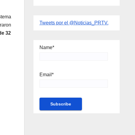
istema
Tweets por el @Noticias_PRTV.
traron
de 32
Name*
Email*