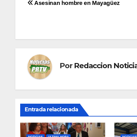
Navegación
Asesinan hombre en Mayagüez
de
entradas
Por
Redaccion Notic
Entrada relacionada
NOTICIAS
ULTIMA HORA
NOTICIAS