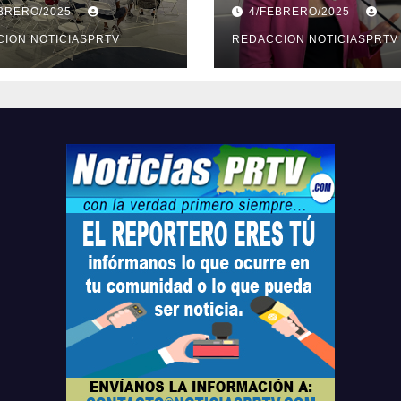
ión sobre
medidas ante la
EBRERO/2025
4/FEBRERO/2025
ridad en
violencia en el
arto
ION NOTICIASPRTV
noviazgo
REDACCION NOTICIASPRTV
opolitano