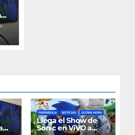
a
N
FARÁNDULA
NOTICIAS
ULTIMA HORA
Llega el Show de
a
Sonic en ViVO a