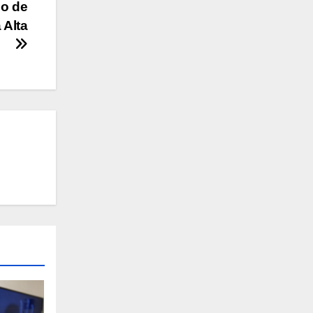
io de
 Alta