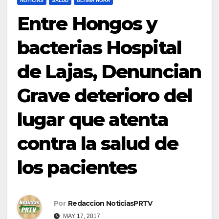
NOTICIAS
SALUD
ULTIMA HORA
Entre Hongos y
bacterias Hospital
de Lajas, Denuncian
Grave deterioro del
lugar que atenta
contra la salud de
los pacientes
Por
Redaccion NoticiasPRTV
MAY 17, 2017