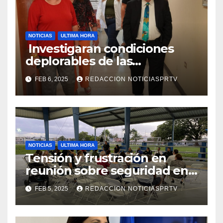
NOTICIAS
ULTIMA HORA
Investigaran condiciones
deplorables de las
facilidades el Departamento
FEB 6, 2025
REDACCION NOTICIASPRTV
de la Salud en Mayagüez
NOTICIAS
ULTIMA HORA
Tensión y frustración en
reunión sobre seguridad en
Reparto Metropolitano
FEB 5, 2025
REDACCION NOTICIASPRTV