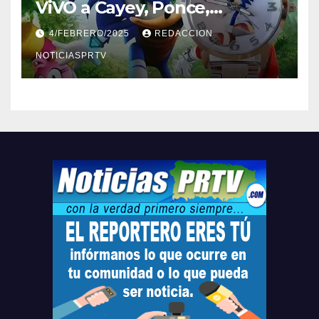
ViVO a Cayey, Ponce,
Barceloneta y Humacao,
4/FEBRERO/2025
REDACCION
Relojes gratis para el que
compre ahora….
NOTICIASPRTV