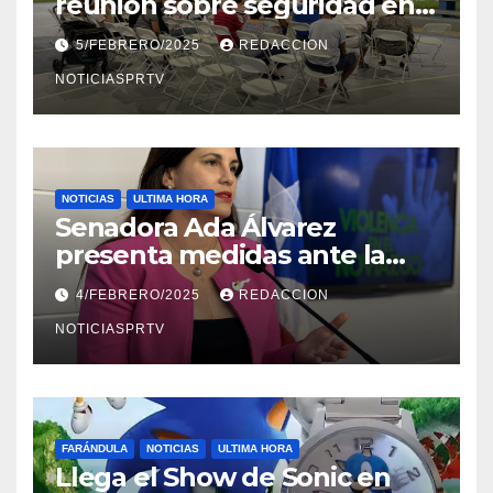
reunión sobre seguridad en
Reparto Metropolitano
5/FEBRERO/2025
REDACCION
NOTICIASPRTV
NOTICIAS
ULTIMA HORA
Senadora Ada Álvarez
presenta medidas ante la
violencia en el noviazgo
4/FEBRERO/2025
REDACCION
NOTICIASPRTV
FARÁNDULA
NOTICIAS
ULTIMA HORA
Llega el Show de Sonic en