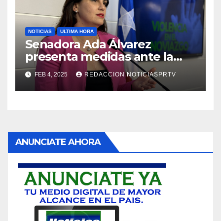
NOTICIAS
ULTIMA HORA
Senadora Ada Álvarez
presenta medidas ante la
violencia en el noviazgo
FEB 4, 2025
REDACCION NOTICIASPRTV
ANUNCIATE AHORA