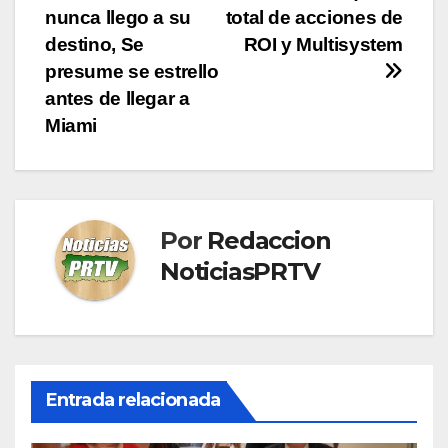
de
nunca llego a su
total de acciones de
entradas
destino, Se
ROI y Multisystem
presume se estrello
antes de llegar a
Miami
Por
Redaccion
NoticiasPRTV
Entrada relacionada