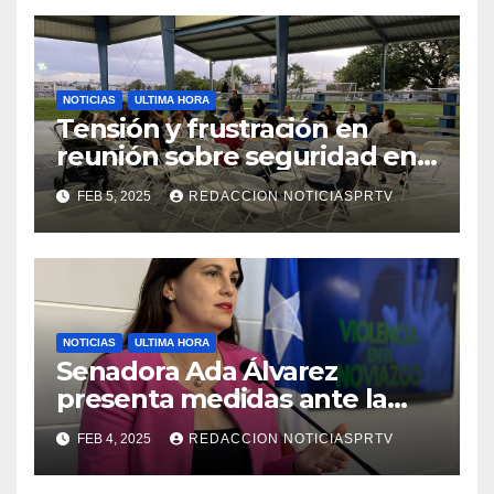
NOTICIAS
ULTIMA HORA
Tensión y frustración en
reunión sobre seguridad en
Reparto Metropolitano
FEB 5, 2025
REDACCION NOTICIASPRTV
NOTICIAS
ULTIMA HORA
Senadora Ada Álvarez
presenta medidas ante la
violencia en el noviazgo
FEB 4, 2025
REDACCION NOTICIASPRTV