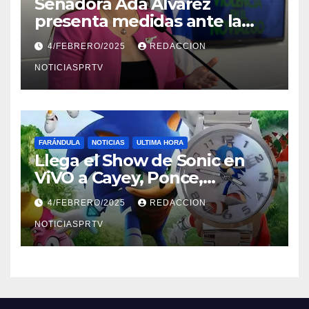
Senadora Ada Álvarez
presenta medidas ante la
violencia en el noviazgo
4/FEBRERO/2025
REDACCION
NOTICIASPRTV
FARÁNDULA
NOTICIAS
ULTIMA HORA
Llega el Show de Sonic en
ViVO a Cayey, Ponce,
Barceloneta y Humacao,
4/FEBRERO/2025
REDACCION
Relojes gratis para el que
compre ahora….
NOTICIASPRTV