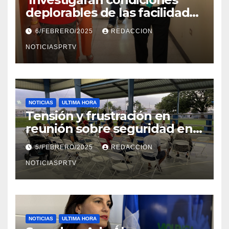
deplorables de las facilidades
el Departamento de la Salud
6/FEBRERO/2025
REDACCION
en Mayagüez
NOTICIASPRTV
NOTICIAS
ULTIMA HORA
Tensión y frustración en
reunión sobre seguridad en
Reparto Metropolitano
5/FEBRERO/2025
REDACCION
NOTICIASPRTV
NOTICIAS
ULTIMA HORA