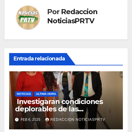
Por
Redaccion
NoticiasPRTV
Entrada relacionada
NOTICIAS
ULTIMA HORA
Investigaran condiciones
deplorables de las
facilidades el Departamento
FEB 6, 2025
REDACCION NOTICIASPRTV
de la Salud en Mayagüez