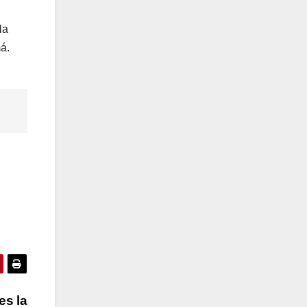
la
á.
es la