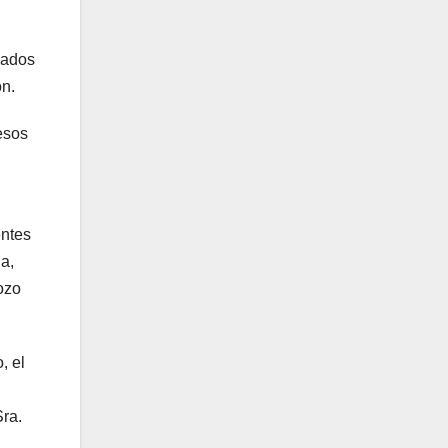
eados
ón.
esos
entes
a,
ozo
, el
ra.