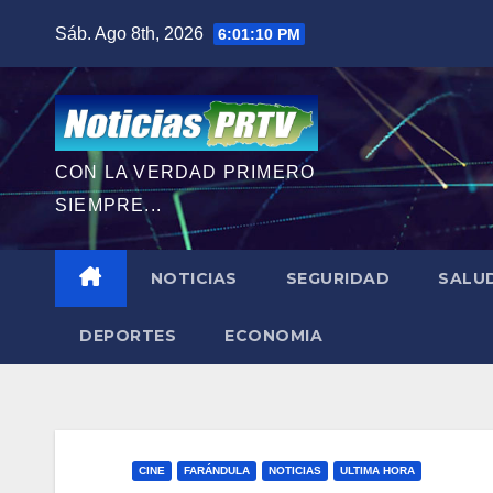
Saltar
Sáb. Ago 8th, 2026
6:01:12 PM
al
contenido
CON LA VERDAD PRIMERO
SIEMPRE...
NOTICIAS
SEGURIDAD
SALU
DEPORTES
ECONOMIA
CINE
FARÁNDULA
NOTICIAS
ULTIMA HORA