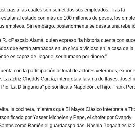
njusticias a las cuales son sometidos sus empleados. Tras la
estafar al estado con más de 100 millones de pesos, los empl
us empleos. Sin embargo, posteriormente se desata una rebeli
é R. «Pascal» Alamá, quien expresó “la historia cuenta con suc
dos que están atrapados en un círculo vicioso en la casa de la
dónde es capaz de llegar el ser humano por dinero.”
 cuenta con la participación actoral de actores veteranos, expon
 La actriz Cheddy García, interpreta a la ama de llaves, Josefin
Pío “La Ditingancia” personifica a Napoleón, el hijo, Frank Per
ita, la cocinera, mientras que El Mayor Clásico interpreta a Tito
ersonificado por Yasser Michelen y Pepe, el chofer por Ovandy
 Santos como Ramón el guardaespaldas, Nashla Bogaert es la S