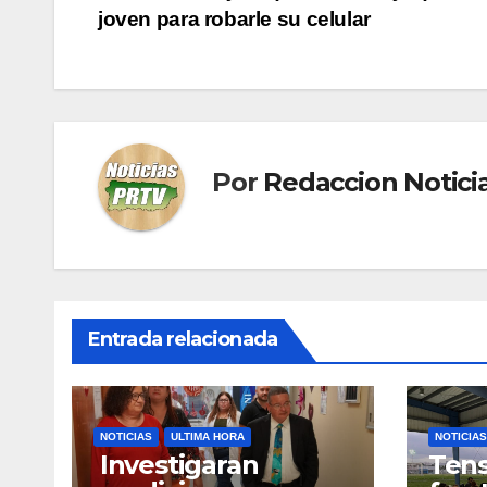
joven para robarle su celular
de
entradas
Por
Redaccion Notic
Entrada relacionada
NOTICIAS
ULTIMA HORA
NOTICIAS
Investigaran
Tens