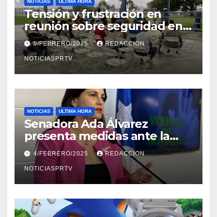
NOTICIAS
ULTIMA HORA
Tensión y frustración en
reunión sobre seguridad en
Reparto Metropolitano
5/FEBRERO/2025
REDACCION
NOTICIASPRTV
NOTICIAS
ULTIMA HORA
Senadora Ada Álvarez
presenta medidas ante la
violencia en el noviazgo
4/FEBRERO/2025
REDACCION
NOTICIASPRTV