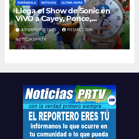
FARÁNDULA
NOTICIAS
ULTIMA HORA
Llega el Show de Sonic en
ViVO a Cayey, Ponce,
Barceloneta y Humacao,
4/FEBRERO/2025
REDACCION
Relojes gratis para el que
compre ahora….
NOTICIASPRTV