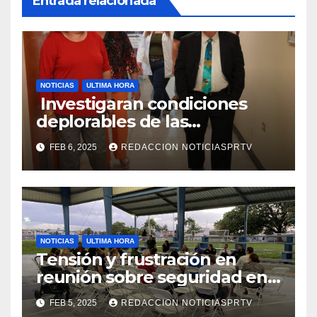
Entrada relacionada
NOTICIAS
ULTIMA HORA
Investigaran condiciones
deplorables de las
facilidades el Departamento
FEB 6, 2025
REDACCION NOTICIASPRTV
de la Salud en Mayagüez
NOTICIAS
ULTIMA HORA
Tensión y frustración en
reunión sobre seguridad en
Reparto Metropolitano
FEB 5, 2025
REDACCION NOTICIASPRTV