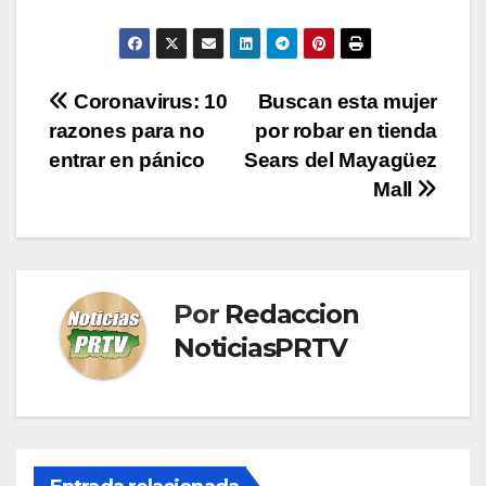
Navegación
Coronavirus: 10
Buscan esta mujer
razones para no
por robar en tienda
de
entrar en pánico
Sears del Mayagüez
entradas
Mall
Por
Redaccion
NoticiasPRTV