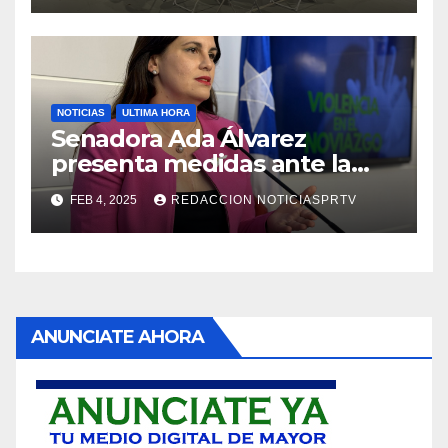
NOTICIAS
ULTIMA HORA
Senadora Ada Álvarez
presenta medidas ante la
violencia en el noviazgo
FEB 4, 2025
REDACCION NOTICIASPRTV
ANUNCIATE AHORA