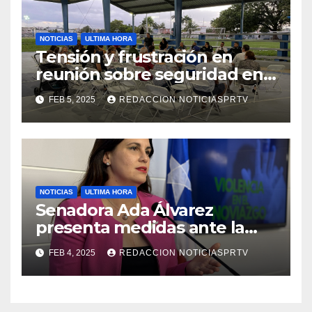
NOTICIAS
ULTIMA HORA
Tensión y frustración en
reunión sobre seguridad en
Reparto Metropolitano
FEB 5, 2025
REDACCION NOTICIASPRTV
NOTICIAS
ULTIMA HORA
Senadora Ada Álvarez
presenta medidas ante la
violencia en el noviazgo
FEB 4, 2025
REDACCION NOTICIASPRTV