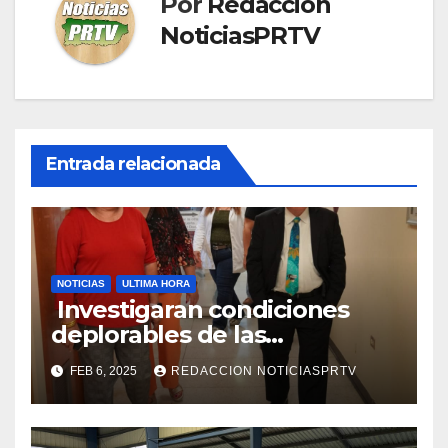
Por
Redaccion
NoticiasPRTV
Entrada relacionada
NOTICIAS
ULTIMA HORA
Investigaran condiciones
deplorables de las
facilidades el Departamento
FEB 6, 2025
REDACCION NOTICIASPRTV
de la Salud en Mayagüez