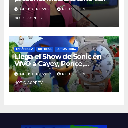
violencia en el noviazgo
4/FEBRERO/2025
REDACCION
NOTICIASPRTV
FARÁNDULA
NOTICIAS
ULTIMA HORA
Llega el Show de Sonic en
ViVO a Cayey, Ponce,
Barceloneta y Humacao,
4/FEBRERO/2025
REDACCION
Relojes gratis para el que
compre ahora….
NOTICIASPRTV