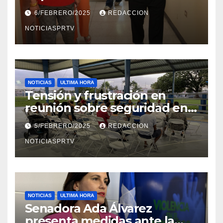
el Departamento de la Salud
6/FEBRERO/2025
REDACCION
en Mayagüez
NOTICIASPRTV
NOTICIAS
ULTIMA HORA
Tensión y frustración en
reunión sobre seguridad en
Reparto Metropolitano
5/FEBRERO/2025
REDACCION
NOTICIASPRTV
NOTICIAS
ULTIMA HORA
Senadora Ada Álvarez
presenta medidas ante la