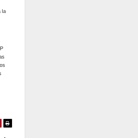
 la
OP
as
los
s