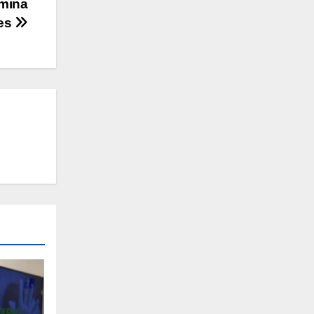
imina
res