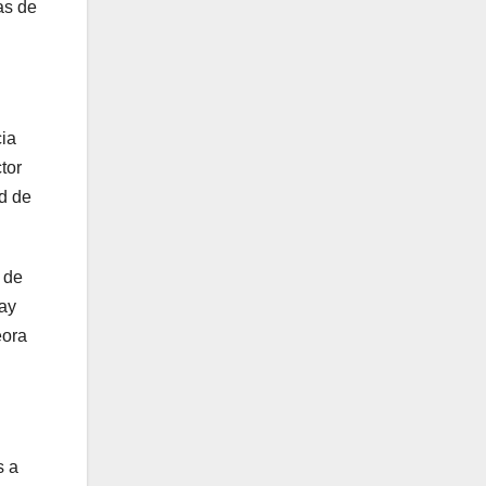
as de
cia
tor
d de
 de
hay
eora
s a