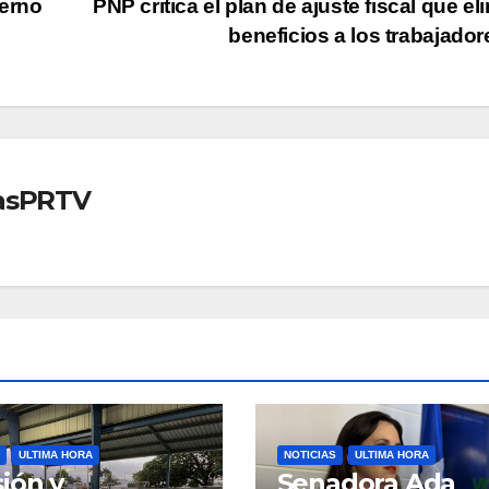
ierno
PNP critica el plan de ajuste fiscal que el
beneficios a los trabajado
iasPRTV
ULTIMA HORA
NOTICIAS
ULTIMA HORA
ión y
Senadora Ada