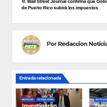
Navegación
Wall Street Journal confirma que Gob
de Puerto Rico subirá los impuestos
de
entradas
Por
Redaccion Notic
Entrada relacionada
NOTICIAS
ULTIMA HORA
NOTICIAS
Investigaran
Tens