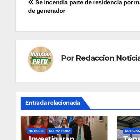
Navegación
Se incendia parte de residencia por m
de generador
de
entradas
Por
Redaccion Notic
Entrada relacionada
NOTICIAS
ULTIMA HORA
NOTICIAS
Investigaran
Tens