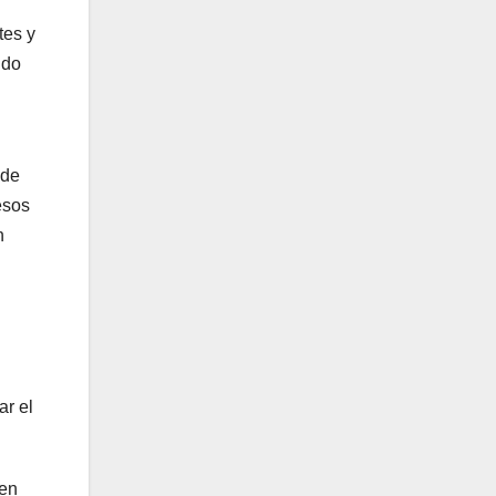
tes y
ido
 de
esos
n
ar el
 en