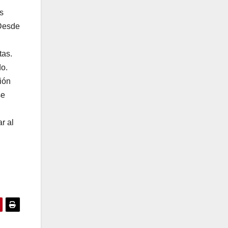
s
 Desde
tas.
do.
ión
se
r al