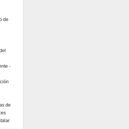
o de
del
ente -
pción
nas de
ces
talar