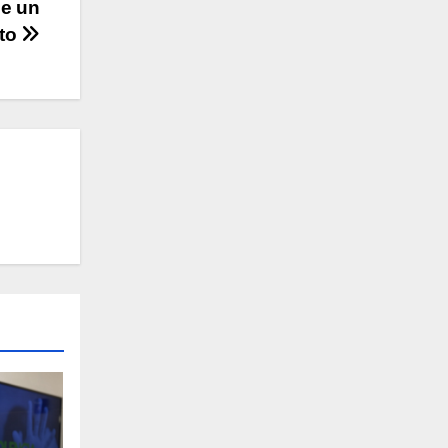
de un
to