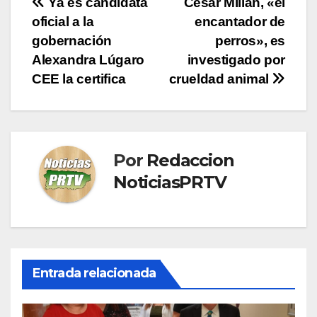
Navegación
Ya es candidata
César Millán, «el
oficial a la
encantador de
de
gobernación
perros», es
entradas
Alexandra Lúgaro
investigado por
CEE la certifica
crueldad animal
Por
Redaccion
NoticiasPRTV
Entrada relacionada