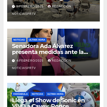
Reparto Metropolitano
5/FEBRERO/2025
REDACCION
NOTICIASPRTV
NOTICIAS
ULTIMA HORA
Senadora Ada Álvarez
presenta medidas ante la
violencia en el noviazgo
4/FEBRERO/2025
REDACCION
NOTICIASPRTV
FARÁNDULA
NOTICIAS
ULTIMA HORA
Llega el Show de Sonic en
ViVO a Cayey, Ponce,