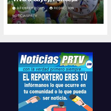
Barceloneta y Humacao,
4/FEBRERO/2025
REDACCION
Relojes gratis para el que
compre ahora….
NOTICIASPRTV