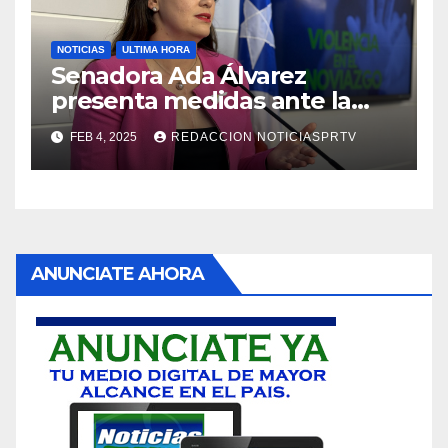
NOTICIAS
ULTIMA HORA
Senadora Ada Álvarez
presenta medidas ante la
violencia en el noviazgo
FEB 4, 2025
REDACCION NOTICIASPRTV
ANUNCIATE AHORA