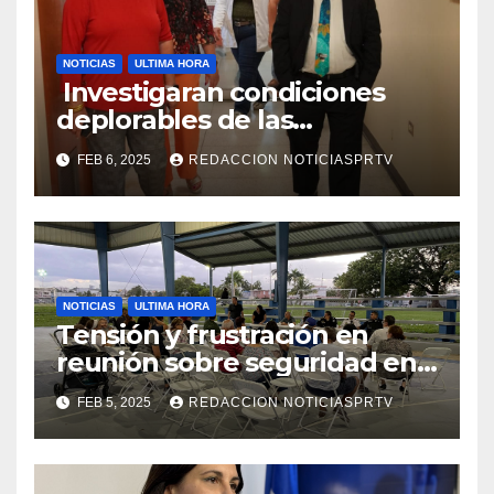
NOTICIAS
ULTIMA HORA
Investigaran condiciones
deplorables de las
facilidades el Departamento
FEB 6, 2025
REDACCION NOTICIASPRTV
de la Salud en Mayagüez
NOTICIAS
ULTIMA HORA
Tensión y frustración en
reunión sobre seguridad en
Reparto Metropolitano
FEB 5, 2025
REDACCION NOTICIASPRTV