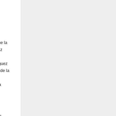
e la
ez
guez
de la
a
o