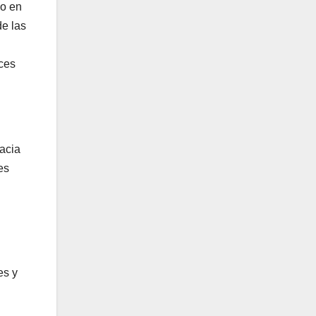
bo en
de las
eces
hacia
es
es y