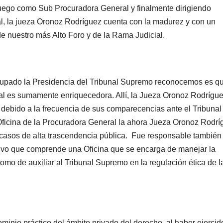
 luego como Sub Procuradora General y finalmente dirigiendo
al, la jueza Oronoz Rodríguez cuenta con la madurez y con un
e nuestro más Alto Foro y de la Rama Judicial.
cupado la Presidencia del Tribunal Supremo reconocemos es qu
ral es sumamente enriquecedora. Allí, la Jueza Oronoz Rodrígu
l debido a la frecuencia de sus comparecencias ante el Tribunal
ficina de la Procuradora General la ahora Jueza Oronoz Rodrí
 casos de alta trascendencia pública. Fue responsable también 
ativo que comprende una Oficina que se encarga de manejar la
 como de auxiliar al Tribunal Supremo en la regulación ética de l
inio práctico del ámbito privado del derecho, al haber ejercid