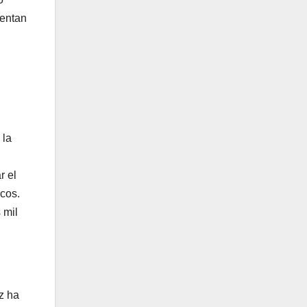
rentan
 la
r el
icos.
 mil
z ha