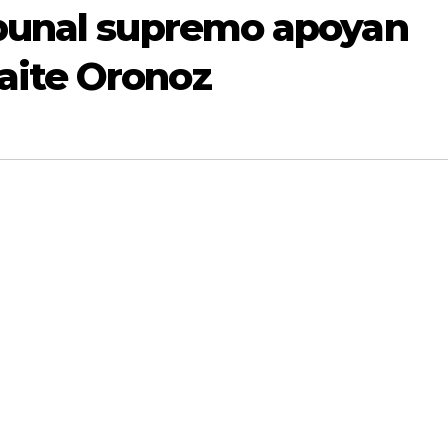
ibunal supremo apoyan
aite Oronoz