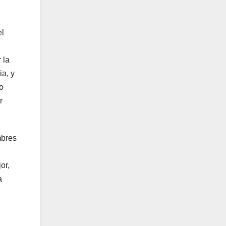
el
 la
a, y
o
r
mbres
or,
a