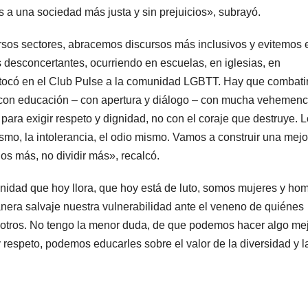
a una sociedad más justa y sin prejuicios», subrayó.
sos sectores, abracemos discursos más inclusivos y evitemos 
desconcertantes, ocurriendo en escuelas, en iglesias, en
e tocó en el Club Pulse a la comunidad LGBTT. Hay que combatir
con educación – con apertura y diálogo – con mucha vehemenci
para exigir respeto y dignidad, no con el coraje que destruye. L
ismo, la intolerancia, el odio mismo. Vamos a construir una mejo
s más, no dividir más», recalcó.
nidad que hoy llora, que hoy está de luto, somos mujeres y ho
era salvaje nuestra vulnerabilidad ante el veneno de quiénes
sotros. No tengo la menor duda, de que podemos hacer algo mej
 respeto, podemos educarles sobre el valor de la diversidad y l