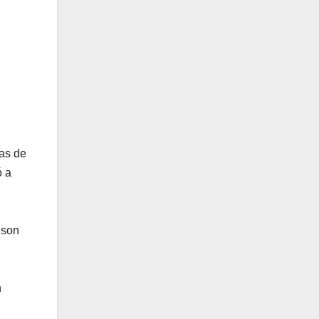
mas de
ó a
 son
n