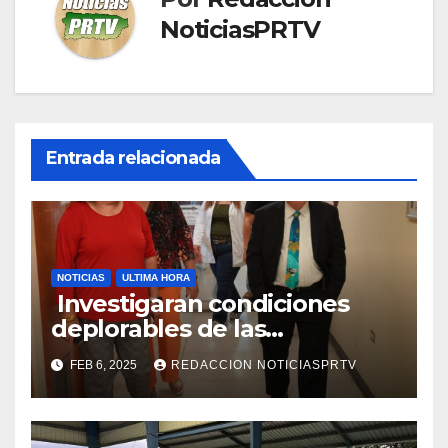
NoticiasPRTV
Entrada relacionada
NOTICIAS
ULTIMA HORA
Investigaran condiciones
deplorables de las
facilidades el Departamento
FEB 6, 2025
REDACCION NOTICIASPRTV
de la Salud en Mayagüez