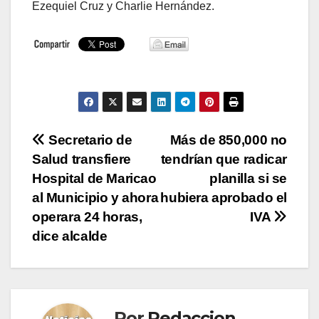
Ezequiel Cruz y Charlie Hernández.
Navegación
Secretario de
Más de 850,000 no
Salud transfiere
tendrían que radicar
de
Hospital de Maricao
planilla si se
entradas
al Municipio y ahora
hubiera aprobado el
operara 24 horas,
IVA
dice alcalde
Por
Redaccion