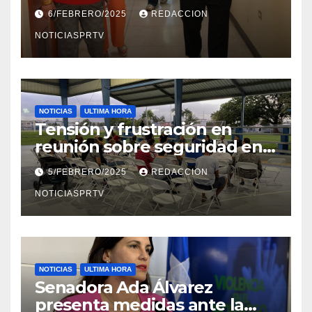
el Departamento de la Salud
6/FEBRERO/2025
REDACCION
en Mayagüez
NOTICIASPRTV
NOTICIAS
ULTIMA HORA
Tensión y frustración en
reunión sobre seguridad en
Reparto Metropolitano
5/FEBRERO/2025
REDACCION
NOTICIASPRTV
NOTICIAS
ULTIMA HORA
Senadora Ada Álvarez
presenta medidas ante la