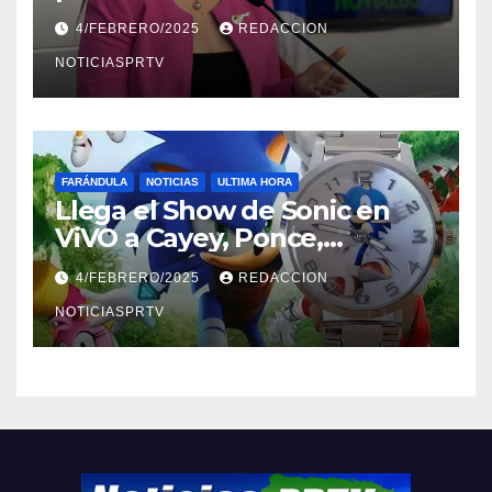
violencia en el noviazgo
4/FEBRERO/2025
REDACCION
NOTICIASPRTV
FARÁNDULA
NOTICIAS
ULTIMA HORA
Llega el Show de Sonic en
ViVO a Cayey, Ponce,
Barceloneta y Humacao,
4/FEBRERO/2025
REDACCION
Relojes gratis para el que
compre ahora….
NOTICIASPRTV