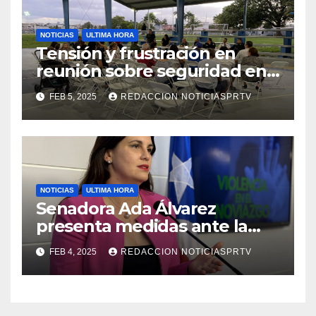
NOTICIAS
ULTIMA HORA
Tensión y frustración en
reunión sobre seguridad en
Reparto Metropolitano
FEB 5, 2025
REDACCION NOTICIASPRTV
NOTICIAS
ULTIMA HORA
Senadora Ada Álvarez
presenta medidas ante la
violencia en el noviazgo
FEB 4, 2025
REDACCION NOTICIASPRTV