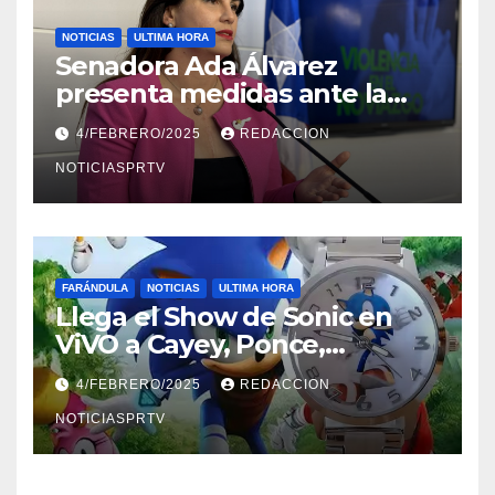
NOTICIAS
ULTIMA HORA
Senadora Ada Álvarez
presenta medidas ante la
violencia en el noviazgo
4/FEBRERO/2025
REDACCION
NOTICIASPRTV
FARÁNDULA
NOTICIAS
ULTIMA HORA
Llega el Show de Sonic en
ViVO a Cayey, Ponce,
Barceloneta y Humacao,
4/FEBRERO/2025
REDACCION
Relojes gratis para el que
compre ahora….
NOTICIASPRTV