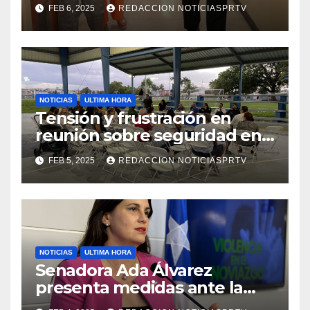
facilidades el Departamento
FEB 6, 2025
REDACCION NOTICIASPRTV
de la Salud en Mayagüez
NOTICIAS
ULTIMA HORA
Tensión y frustración en
reunión sobre seguridad en
Reparto Metropolitano
FEB 5, 2025
REDACCION NOTICIASPRTV
NOTICIAS
ULTIMA HORA
Senadora Ada Álvarez
presenta medidas ante la
violencia en el noviazgo