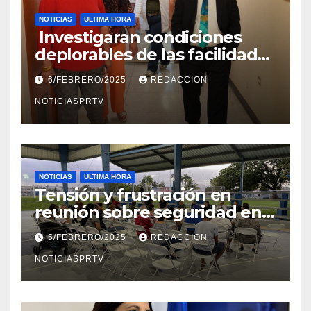
NOTICIAS
ULTIMA HORA
Investigaran condiciones
deplorables de las facilidades
el Departamento de la Salud
6/FEBRERO/2025
REDACCION
en Mayagüez
NOTICIASPRTV
NOTICIAS
ULTIMA HORA
Tensión y frustración en
reunión sobre seguridad en
Reparto Metropolitano
5/FEBRERO/2025
REDACCION
NOTICIASPRTV