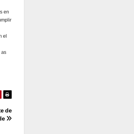
es en
umplir
n el
 as
te de
de