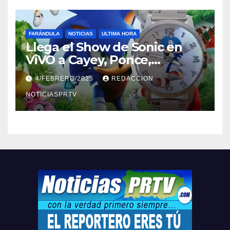
FARÁNDULA
NOTICIAS
ULTIMA HORA
Llega el Show de Sonic en
ViVO a Cayey, Ponce,
Barceloneta y Humacao,
4/FEBRERO/2025
REDACCION
Relojes gratis para el que
compre ahora….
NOTICIASPRTV