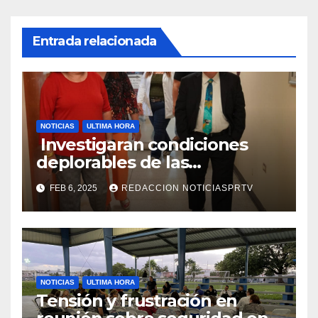
Entrada relacionada
NOTICIAS
ULTIMA HORA
Investigaran condiciones
deplorables de las
facilidades el Departamento
FEB 6, 2025
REDACCION NOTICIASPRTV
de la Salud en Mayagüez
NOTICIAS
ULTIMA HORA
Tensión y frustración en