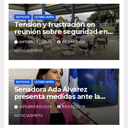
NOTICIAS
ULTIMA HORA
Tensión y frustración en
reunión sobre seguridad en
Reparto Metropolitano
5/FEBRERO/2025
REDACCION
NOTICIASPRTV
NOTICIAS
ULTIMA HORA
Senadora Ada Álvarez
presenta medidas ante la
violencia en el noviazgo
4/FEBRERO/2025
REDACCION
NOTICIASPRTV