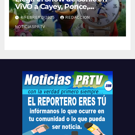
ViVO a Cayey, Ponce,
Barceloneta y Humacao,
4/FEBRERO/2025
REDACCION
Relojes gratis para el que
compre ahora….
NOTICIASPRTV