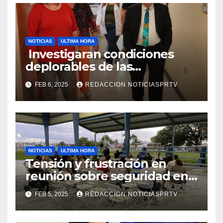
NOTICIAS
ULTIMA HORA
Investigaran condiciones
deplorables de las
facilidades el Departamento
FEB 6, 2025
REDACCION NOTICIASPRTV
de la Salud en Mayagüez
NOTICIAS
ULTIMA HORA
Tensión y frustración en
reunión sobre seguridad en
Reparto Metropolitano
FEB 5, 2025
REDACCION NOTICIASPRTV