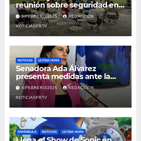
reunión sobre seguridad en
Reparto Metropolitano
5/FEBRERO/2025
REDACCION
NOTICIASPRTV
NOTICIAS
ULTIMA HORA
Senadora Ada Álvarez
presenta medidas ante la
violencia en el noviazgo
4/FEBRERO/2025
REDACCION
NOTICIASPRTV
FARÁNDULA
NOTICIAS
ULTIMA HORA
Llega el Show de Sonic en