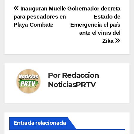
Navegación
Inauguran Muelle
Gobernador decreta
para pescadores en
Estado de
de
Playa Combate
Emergencia el país
entradas
ante el virus del
Zika
Por
Redaccion
NoticiasPRTV
Entrada relacionada